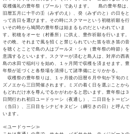
収穫儀礼の豊年祭（プール）であります。 島の豊年祭は、
旧暦五月に十干の壬（みずのえ）、癸（みずのと）の日をと
って吉日を選びます。その時にスクマーという初穂祈願を行
いその時から鳩間の豊年祭は始まるものだといわれていま
す。初穂をオーセ（村番所）に供え、豊作祈願を行います。
その晩、それまで風を招くと禁じられていた笛を吹き笛の音
を聴くとことで島の人はプールヌ・シキ（豊年祭の時節）を
意識するといいます。スクマーが済むと島人は、対岸の西表
島の水田で稲刈りを始め、１ヶ月間で収穫を済ませます。豊
年祭が近づくと各祭場を清掃して諸準備にとりかかる。
収穫祭の豊年祭りは、１ヶ月後の旧暦６月中旬か下旬のミ
ズノエから三日間催されます。ミズの着く日を選ぶことから
もどれだけ水を尊んでるかがわかると思います。豊年祭は３
日間行われ初日ユードゥーシ（夜通し）、二日目をトーピン
（当日）、三日目をシナピキヌピン（綱引きの日）と呼んで
います。
≪ユードゥーシ≫
これは夜通しの意で、サカサ、バギサカサ、ティジビーとの