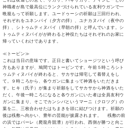
神職者が島で最高位にランクづけられている友利ウガンで一
晩籠もって祈願します。ユードゥーシの祈願は三回行われ、
それぞれをユネンパイ（夕方の拝）、ユナカヌパイ（夜中の
拝）、シトゥムティヌパイ（早朝の拝）と呼んでいます。シ
トゥムティヌパイがが終わると神役たちはそれぞれのお家に
帰っていくわけであります。
≪トーピン≫
これは当日の意味です。正日と書いてショージツという呼び
方もありますが、鳩間ではトーピンです。午前５時ころシト
ゥムティヌパイが終わると、サカサは帰宅して着替えをし
て。９時ころから、各ウガンに集まって神酒をいただきま
す。ヒキ（氏子）が集まり祈願をしてサカサから神酒をいた
だく。午後一時ころになると各ウガンにいた者は全員友利ウ
ガンに集まり、そこでカンシバというマーニ（クロツグ）の
葉を二、三枚合わせたはちまきを頭に結びつけます。祈願の
後は桟敷へ向かい、豊年の芸能が披露されます。 桟敷の前
の浜ではパーレ（爬龍舟競漕）が行われ、西側が勝つと向こ