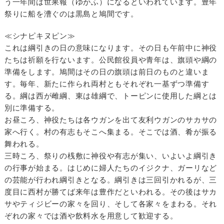
う一年間は世果報（ゆがふ）になるといわれています。豊年
祭りに船を漕ぐのは黒島と鳩間です。
≪シナピキヌピン≫
これは綱引きの日の意味になります。その日も午前中に神役
たちは祈願を行ないます。公民館役員や青年は、旗頭や綱の
準備をします。鳩間はその日の旗頭は前日のものと違いま
す。毎年、新たに作られ両村ともそれぞれ一基ずつ準備す
る。綱は西が雌綱、東は雄綱で、トーピンに使用した綱とは
別に準備する。
お昼ころ、神役たちは各ウガンを出て友利ウガンのサカサの
家へ行く。村の有志もそこへ集まる。そこでは酒、肴が振る
舞われる。
三時ころ、祭りの桟敷に神役や有志が集い、いよいよ綱引き
の行事が始まる。はじめに婦人たちのイジクナ、ガーリなど
の芸能が行われ綱引きとなる。綱引きは三回引かれるが、三
度目に西村が勝てば来年は豊作だといわれる。その後はサカ
サやティジビーの家々を回り、そして各家々をまわる。それ
ぞれの家々では酒や飲料水を用意して歓迎する。