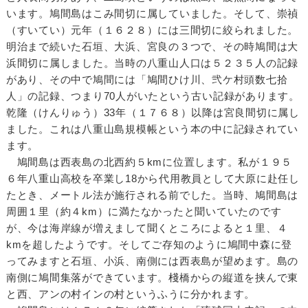
います。鳩間島はこみ間切に属していました。そして、崇禎
（すいてい）元年（１６２８）には三間切に絞られました。
明治まで続いた石垣、大浜、宮良の３つで、その時鳩間は大
浜間切に属しました。当時の八重山人口は５２３５人の記録
があり、その中で鳩間には「鳩間ひけ川、弐ケ村頭数七拾
人」の記録、つまり70人がいたという古い記録があります。
乾隆（けんりゅう）33年（１７６８）以降は宮良間切に属し
ました。これは八重山島規模帳という本の中に記録されてい
ます。
鳩間島は西表島の北西約５kmに位置します。私が１９５
６年八重山高校を卒業し18から代用教員として大原に赴任し
たとき、メートル法が施行される前でした。当時、鳩間島は
周囲１里（約４km）に満たなかったと聞いていたのです
が、今は海岸線が増えまして聞くところによると１里、４
kmを超したようです。そしてご存知のように鳩間中森に登
ってみますと石垣、小浜、南側には西表島が望めます。島の
南側に鳩間集落ができています。棧橋からの縦道を挟んで東
と西、アンの村インの村というふうに分かれます。