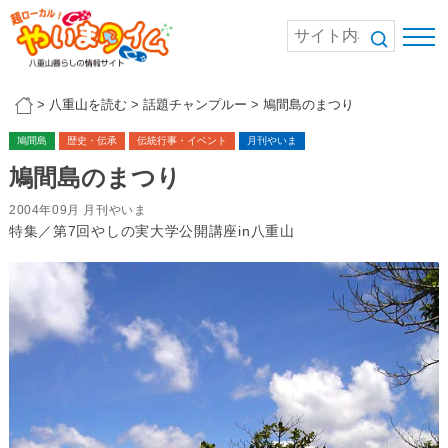
>
八重山を読む
>
話題チャンプルー
>
鳩間島のまつり
鳩間島
歴史・伝承
伝統行事・イベント
月刊やいま
鳩間島のまつり
2004年09月 月刊やいま
特集／第7回やしの実大学公開講座in八重山