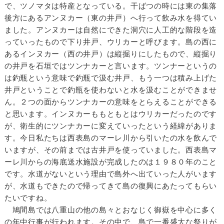
で、ツノマタは特産となっている。干ばつの時には東の集落
後方にあるアンヌカー（東の井戸）へ行って飲み水を得てい
ました。アンヌカーは自然にできた洞穴に人工的な階段を造
っていったもので下り井戸、ウリカーと呼びます。島の西に
あるインヌカー（西の井戸）は縦掘りにしたもので、縦掘り
の井戸を石垣ではツンナカーと言います。ツンナーというの
は釣瓶という意味で釣瓶で汲む井戸、もう一つは積み上げた
井戸ということで釣瓶を使わないと水を汲むことができませ
ん。２つの面からツンナカーの意味をとらえることができる
と思います。インヌカーももともとはウリカーだったのです
が、衛生的にツンナカーに変えていったという経緯がありま
す。今日私たちは西表島のマーレ川から引いたの水を飲んで
いますが、その前までは古井戸を使っていました。西表島マ
ーレ川からの海底送水施設が完成したのは１９８０年のこと
です。水道がないという理由で島外へ出ていった人がいます
が、水道もできたので帰ってきて島の復興にあたってもらい
たいですね。
鳩間島では八重山の他の島々とおなじく御嶽を中心に多く
の年中行事が行われます。その中で、島で一番盛大な祭りが