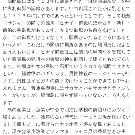
鳩間島には１７１３年に編纂された「琉球国由来記」の中
に友利御嶽の記録があります。いつ創設されたかは別として
も１７１３年にはすでにあったということです。そして桟敷
（サジキ）の隣りの髭川（ヒナイ）御嶽のほか西堂・新川・
前泊の各御嶽があります。今５つ御嶽の名前をあげました
が、この御嶽だけじゃなくて、願所がいたるところにあると
いう人や、これだけの面積に願所があるのは鳩間だけだよと
言う人もいます。ヒナイ御嶽は近世初頭の鳩間村を管轄して
いた西表島の髭川村の御嶽の神を勧請して建てたものであり
ます。神職は神女の意味で石垣でいうツカサを鳩間でサカサ
といい、補佐役のバギサカサ、男性神役のティジリベーがい
ます。男性はイビガキの前までは行くことができても中へは
入れません。普通各御嶽にはサカサとバギサカサとティジリ
ベーがいますが、鳩間島に限らず揃っていないところもあり
ます。
島の産業は、漁業が中心で明治は学校の前辺りにカツオ工
場もありました。護岸のない時代はずーっと白浜が続いてい
まして船もそこに着けられカツオ業で盛んな島でありまし
た。現在は沿岸漁業とツノマタ、シャコ貝の養殖などが主