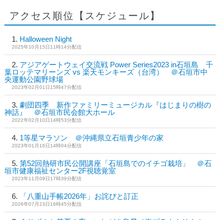
アクセス順位【スケジュール】
Halloween Night
2025年10月15日11時14分配信
アジアゲートウェイ交流戦 Power Series2023 in石垣島 千
葉ロッテマリーンズ vs 楽天モンキーズ（台湾） ＠石垣市中
央運動公園野球場
2023年02月01日15時47分配信
劇団四季 新作ファミリーミュージカル『はじまりの樹の
神話』 ＠石垣市民会館大ホール
2022年02月10日14時53分配信
1等星マラソン ＠沖縄県立石垣青少年の家
2023年01月16日14時04分配信
第52回熱研市民公開講座「石垣島でのイチゴ栽培」 ＠石
垣市健康福祉センター2F視聴覚室
2023年11月09日17時39分配信
「八重山手帳2026年」お詫びと訂正
2026年07月23日16時45分配信