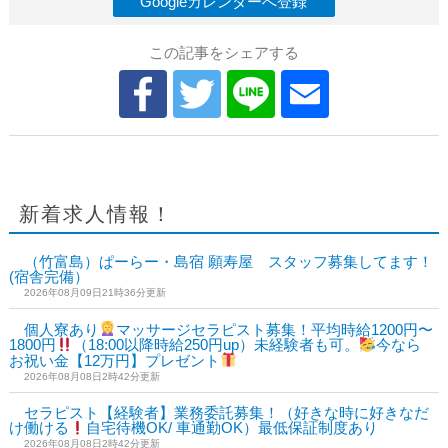
Googleカレンダーへ登録
この記事をシェアする
新着求人情報！
（竹富島）ぱーらー・島宿 願寿屋 スタッフ募集してます！
(宿舎完備）
2026年08月09日21時36分更新
個人寮あり
マッサージセラピスト募集！平均時給1200円〜
1800円
（18:00以降時給250円up）未経験者も可。
今なら
お祝い金【12万円】プレゼント
2026年08月08日2時42分更新
セラピスト【経験者】業務委託募集！（好きな時に好きなだ
け働ける
自宅待機OK/ 車通勤OK）最低保証制度あり
2026年08月08日2時42分更新