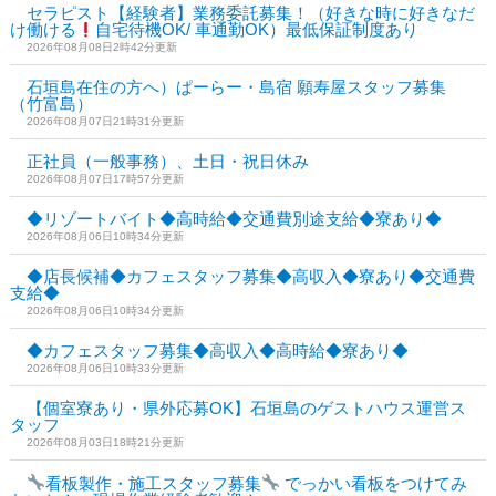
セラピスト【経験者】業務委託募集！（好きな時に好きなだ
け働ける
自宅待機OK/ 車通勤OK）最低保証制度あり
2026年08月08日2時42分更新
石垣島在住の方へ）ぱーらー・島宿 願寿屋スタッフ募集
（竹富島）
2026年08月07日21時31分更新
正社員（一般事務）、土日・祝日休み
2026年08月07日17時57分更新
◆リゾートバイト◆高時給◆交通費別途支給◆寮あり◆
2026年08月06日10時34分更新
◆店長候補◆カフェスタッフ募集◆高収入◆寮あり◆交通費
支給◆
2026年08月06日10時34分更新
◆カフェスタッフ募集◆高収入◆高時給◆寮あり◆
2026年08月06日10時33分更新
【個室寮あり・県外応募OK】石垣島のゲストハウス運営ス
タッフ
2026年08月03日18時21分更新
看板製作・施工スタッフ募集
でっかい看板をつけてみ