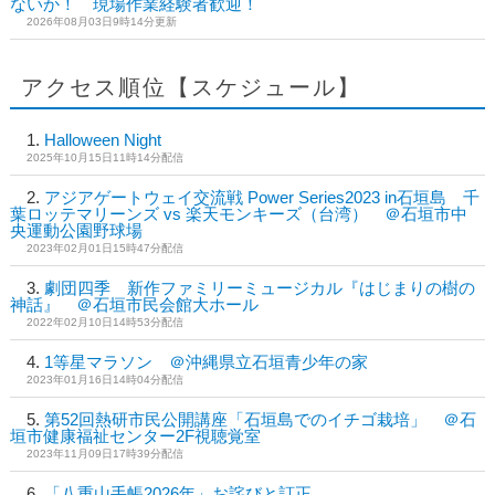
ないか！ 現場作業経験者歓迎！
2026年08月03日9時14分更新
アクセス順位【スケジュール】
Halloween Night
2025年10月15日11時14分配信
アジアゲートウェイ交流戦 Power Series2023 in石垣島 千
葉ロッテマリーンズ vs 楽天モンキーズ（台湾） ＠石垣市中
央運動公園野球場
2023年02月01日15時47分配信
劇団四季 新作ファミリーミュージカル『はじまりの樹の
神話』 ＠石垣市民会館大ホール
2022年02月10日14時53分配信
1等星マラソン ＠沖縄県立石垣青少年の家
2023年01月16日14時04分配信
第52回熱研市民公開講座「石垣島でのイチゴ栽培」 ＠石
垣市健康福祉センター2F視聴覚室
2023年11月09日17時39分配信
「八重山手帳2026年」お詫びと訂正