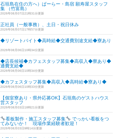
石垣島在住の方へ）ぱーらー・島宿 願寿屋スタッフ
集 （竹富島）
2026年08月07日21時31分更新
正社員（一般事務）、土日・祝日休み
2026年08月07日17時57分更新
◆リゾートバイト◆高時給◆交通費別途支給◆寮あり
◆
2026年08月06日10時34分更新
◆店長候補◆カフェスタッフ募集◆高収入◆寮あり◆
交通費支給◆
2026年08月06日10時34分更新
◆カフェスタッフ募集◆高収入◆高時給◆寮あり◆
2026年08月06日10時33分更新
【個室寮あり・県外応募OK】石垣島のゲストハウス
運営スタッフ
2026年08月03日18時21分更新
看板製作・施工スタッフ募集
でっかい看板をつ
けてみないか！ 現場作業経験者歓迎！
2026年08月03日9時14分更新