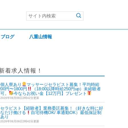
ブログ
八重山情報
新着求人情報！
個人寮あり
マッサージセラピスト募集！平均時給
200円〜1800円
（18:00以降時給250円up）未経験者
も可。
今ならお祝い金【12万円】プレゼント
2026年08月08日2時42分更新
セラピスト【経験者】業務委託募集！（好きな時に好
きなだけ働ける
自宅待機OK/ 車通勤OK）最低保証制
度あり
2026年08月08日2時42分更新