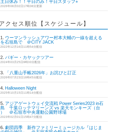
土日休み！！平日のみ！平日スタッフ⭐︎
2026年08月02日17時38分更新
アクセス順位【スケジュール】
ウーマンラッシュアワー村本大輔の一線を超える
を石垣島で ＠CITY JACK
2022年12月16日11時54分配信
バギー・カヤックツアー
2024年03月25日9時33分配信
「八重山手帳2026年」お詫びと訂正
2026年07月23日16時45分配信
Halloween Night
2025年10月15日11時14分配信
アジアゲートウェイ交流戦 Power Series2023 in石
島 千葉ロッテマリーンズ vs 楽天モンキーズ（台
湾） ＠石垣市中央運動公園野球場
2023年02月01日15時47分配信
劇団四季 新作ファミリーミュージカル『はじま
りの樹の神話』 ＠石垣市民会館大ホール