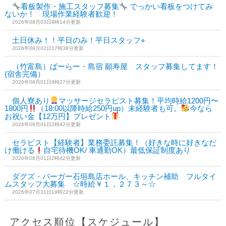
看板製作・施工スタッフ募集
でっかい看板をつけてみ
ないか！ 現場作業経験者歓迎！
2026年08月03日9時14分更新
土日休み！！平日のみ！平日スタッフ⭐︎
2026年08月02日17時38分更新
（竹富島）ぱーらー・島宿 願寿屋 スタッフ募集してます！
(宿舎完備）
2026年08月01日9時27分更新
個人寮あり
マッサージセラピスト募集！平均時給1200円〜
1800円
（18:00以降時給250円up）未経験者も可。
今なら
お祝い金【12万円】プレゼント
2026年08月01日2時42分更新
セラピスト【経験者】業務委託募集！（好きな時に好きなだ
け働ける
自宅待機OK/ 車通勤OK）最低保証制度あり
2026年08月01日2時42分更新
ダグズ・バーガー石垣島店ホール、キッチン補助 フルタイ
ムスタッフ大募集 ☆時給￥１，２７３～☆
2026年07月31日18時22分更新
アクセス順位【スケジュール】