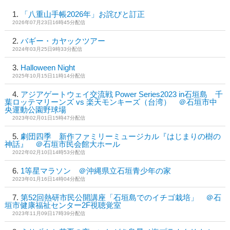
「八重山手帳2026年」お詫びと訂正
2026年07月23日16時45分配信
バギー・カヤックツアー
2024年03月25日9時33分配信
Halloween Night
2025年10月15日11時14分配信
アジアゲートウェイ交流戦 Power Series2023 in石垣島 千
葉ロッテマリーンズ vs 楽天モンキーズ（台湾） ＠石垣市中
央運動公園野球場
2023年02月01日15時47分配信
劇団四季 新作ファミリーミュージカル『はじまりの樹の
神話』 ＠石垣市民会館大ホール
2022年02月10日14時53分配信
1等星マラソン ＠沖縄県立石垣青少年の家
2023年01月16日14時04分配信
第52回熱研市民公開講座「石垣島でのイチゴ栽培」 ＠石
垣市健康福祉センター2F視聴覚室
2023年11月09日17時39分配信