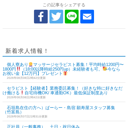
この記事をシェアする
新着求人情報！
個人寮あり
マッサージセラピスト募集！平均時給1200円〜
1800円
（18:00以降時給250円up）未経験者も可。
今なら
お祝い金【12万円】プレゼント
2026年08月08日2時42分更新
セラピスト【経験者】業務委託募集！（好きな時に好きなだ
け働ける
自宅待機OK/ 車通勤OK）最低保証制度あり
2026年08月08日2時42分更新
石垣島在住の方へ）ぱーらー・島宿 願寿屋スタッフ募集
（竹富島）
2026年08月07日21時31分更新
正社員（一般事務）、土日・祝日休み