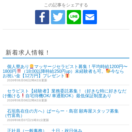
この記事をシェアする
新着求人情報！
個人寮あり
マッサージセラピスト募集！平均時給1200円〜
1800円
（18:00以降時給250円up）未経験者も可。
今なら
お祝い金【12万円】プレゼント
2026年08月08日2時42分更新
セラピスト【経験者】業務委託募集！（好きな時に好きなだ
け働ける
自宅待機OK/ 車通勤OK）最低保証制度あり
2026年08月08日2時42分更新
石垣島在住の方へ）ぱーらー・島宿 願寿屋スタッフ募集
（竹富島）
2026年08月07日21時31分更新
正社員（一般事務）、土日・祝日休み