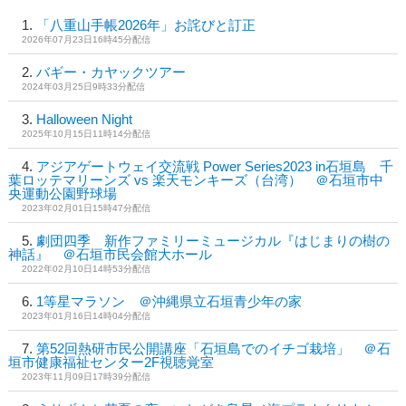
「八重山手帳2026年」お詫びと訂正
2026年07月23日16時45分配信
バギー・カヤックツアー
2024年03月25日9時33分配信
Halloween Night
2025年10月15日11時14分配信
アジアゲートウェイ交流戦 Power Series2023 in石垣島 千
葉ロッテマリーンズ vs 楽天モンキーズ（台湾） ＠石垣市中
央運動公園野球場
2023年02月01日15時47分配信
劇団四季 新作ファミリーミュージカル『はじまりの樹の
神話』 ＠石垣市民会館大ホール
2022年02月10日14時53分配信
1等星マラソン ＠沖縄県立石垣青少年の家
2023年01月16日14時04分配信
第52回熱研市民公開講座「石垣島でのイチゴ栽培」 ＠石
垣市健康福祉センター2F視聴覚室
2023年11月09日17時39分配信