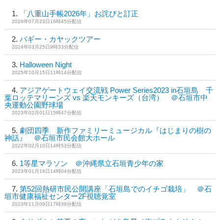
「八重山手帳2026年」お詫びと訂正
2026年07月23日16時45分配信
バギー・カヤックツアー
2024年03月25日9時33分配信
Halloween Night
2025年10月15日11時14分配信
アジアゲートウェイ交流戦 Power Series2023 in石垣島 千
葉ロッテマリーンズ vs 楽天モンキーズ（台湾） ＠石垣市中
央運動公園野球場
2023年02月01日15時47分配信
劇団四季 新作ファミリーミュージカル『はじまりの樹の
神話』 ＠石垣市民会館大ホール
2022年02月10日14時53分配信
1等星マラソン ＠沖縄県立石垣青少年の家
2023年01月16日14時04分配信
第52回熱研市民公開講座「石垣島でのイチゴ栽培」 ＠石
垣市健康福祉センター2F視聴覚室
2023年11月09日17時39分配信