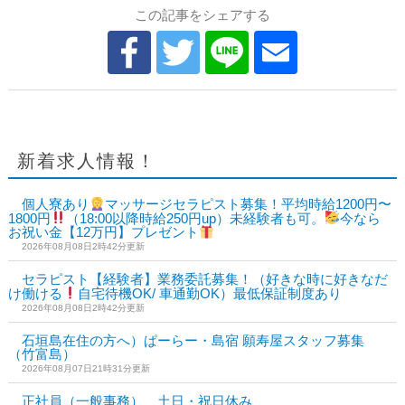
この記事をシェアする
新着求人情報！
個人寮あり
マッサージセラピスト募集！平均時給1200円〜
1800円
（18:00以降時給250円up）未経験者も可。
今なら
お祝い金【12万円】プレゼント
2026年08月08日2時42分更新
セラピスト【経験者】業務委託募集！（好きな時に好きなだ
け働ける
自宅待機OK/ 車通勤OK）最低保証制度あり
2026年08月08日2時42分更新
石垣島在住の方へ）ぱーらー・島宿 願寿屋スタッフ募集
（竹富島）
2026年08月07日21時31分更新
正社員（一般事務）、土日・祝日休み