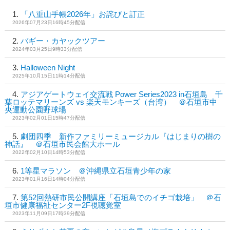
「八重山手帳2026年」お詫びと訂正
2026年07月23日16時45分配信
バギー・カヤックツアー
2024年03月25日9時33分配信
Halloween Night
2025年10月15日11時14分配信
アジアゲートウェイ交流戦 Power Series2023 in石垣島 千
葉ロッテマリーンズ vs 楽天モンキーズ（台湾） ＠石垣市中
央運動公園野球場
2023年02月01日15時47分配信
劇団四季 新作ファミリーミュージカル『はじまりの樹の
神話』 ＠石垣市民会館大ホール
2022年02月10日14時53分配信
1等星マラソン ＠沖縄県立石垣青少年の家
2023年01月16日14時04分配信
第52回熱研市民公開講座「石垣島でのイチゴ栽培」 ＠石
垣市健康福祉センター2F視聴覚室
2023年11月09日17時39分配信