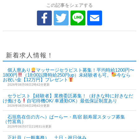
この記事をシェアする
新着求人情報！
個人寮あり
マッサージセラピスト募集！平均時給1200円〜
1800円
（18:00以降時給250円up）未経験者も可。
今なら
お祝い金【12万円】プレゼント
2026年08月08日2時42分更新
セラピスト【経験者】業務委託募集！（好きな時に好きなだ
け働ける
自宅待機OK/ 車通勤OK）最低保証制度あり
2026年08月08日2時42分更新
石垣島在住の方へ）ぱーらー・島宿 願寿屋スタッフ募集
（竹富島）
2026年08月07日21時31分更新
正社員（一般事務）、土日・祝日休み