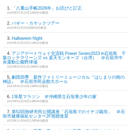
「八重山手帳2026年」お詫びと訂正
2026年07月23日16時45分配信
バギー・カヤックツアー
2024年03月25日9時33分配信
Halloween Night
2025年10月15日11時14分配信
アジアゲートウェイ交流戦 Power Series2023 in石垣島 千
葉ロッテマリーンズ vs 楽天モンキーズ（台湾） ＠石垣市中
央運動公園野球場
2023年02月01日15時47分配信
劇団四季 新作ファミリーミュージカル『はじまりの樹の
神話』 ＠石垣市民会館大ホール
2022年02月10日14時53分配信
1等星マラソン ＠沖縄県立石垣青少年の家
2023年01月16日14時04分配信
第52回熱研市民公開講座「石垣島でのイチゴ栽培」 ＠石
垣市健康福祉センター2F視聴覚室
2023年11月09日17時39分配信