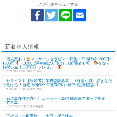
この記事をシェアする
新着求人情報！
個人寮あり
マッサージセラピスト募集！平均時給1200円〜
1800円
（18:00以降時給250円up）未経験者も可。
今なら
お祝い金【12万円】プレゼント
2026年08月08日2時42分更新
セラピスト【経験者】業務委託募集！（好きな時に好きなだ
け働ける
自宅待機OK/ 車通勤OK）最低保証制度あり
2026年08月08日2時42分更新
石垣島在住の方へ）ぱーらー・島宿 願寿屋スタッフ募集
（竹富島）
2026年08月07日21時31分更新
正社員（一般事務）、土日・祝日休み