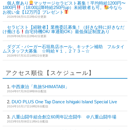
個人寮あり
マッサージセラピスト募集！平均時給1200円〜
1800円
（18:00以降時給250円up）未経験者も可。
今なら
お祝い金【12万円】プレゼント
2026年08月01日2時42分更新
セラピスト【経験者】業務委託募集！（好きな時に好きなだ
け働ける
自宅待機OK/ 車通勤OK）最低保証制度あり
2026年08月01日2時42分更新
ダグズ・バーガー石垣島店ホール、キッチン補助 フルタイ
ムスタッフ大募集 ☆時給￥１，２７３～☆
2026年07月31日18時22分更新
アクセス順位【スケジュール】
中西康治「島旅SHIMATABI」
2024年07月26日9時06分配信
DUO PLUS One Tap Dance Ishigaki Island Special Live
2024年10月17日16時26分配信
八重山闘牛組合創立60周年記念闘牛 ＠八重山闘牛場
2023年03月08日11時41分配信