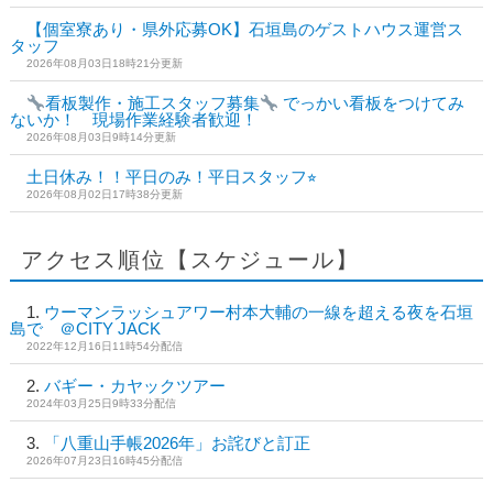
【個室寮あり・県外応募OK】石垣島のゲストハウス運営ス
タッフ
2026年08月03日18時21分更新
看板製作・施工スタッフ募集
でっかい看板をつけてみ
ないか！ 現場作業経験者歓迎！
2026年08月03日9時14分更新
土日休み！！平日のみ！平日スタッフ⭐︎
2026年08月02日17時38分更新
アクセス順位【スケジュール】
ウーマンラッシュアワー村本大輔の一線を超える夜を石垣
島で ＠CITY JACK
2022年12月16日11時54分配信
バギー・カヤックツアー
2024年03月25日9時33分配信
「八重山手帳2026年」お詫びと訂正
2026年07月23日16時45分配信