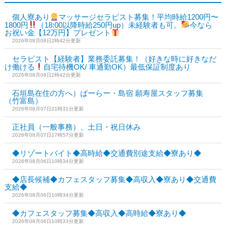
個人寮あり
マッサージセラピスト募集！平均時給1200円〜
1800円
（18:00以降時給250円up）未経験者も可。
今なら
お祝い金【12万円】プレゼント
2026年08月08日2時42分更新
セラピスト【経験者】業務委託募集！（好きな時に好きなだ
け働ける
自宅待機OK/ 車通勤OK）最低保証制度あり
2026年08月08日2時42分更新
石垣島在住の方へ）ぱーらー・島宿 願寿屋スタッフ募集
（竹富島）
2026年08月07日21時31分更新
正社員（一般事務）、土日・祝日休み
2026年08月07日17時57分更新
◆リゾートバイト◆高時給◆交通費別途支給◆寮あり◆
2026年08月06日10時34分更新
◆店長候補◆カフェスタッフ募集◆高収入◆寮あり◆交通費
支給◆
2026年08月06日10時34分更新
◆カフェスタッフ募集◆高収入◆高時給◆寮あり◆
2026年08月06日10時33分更新