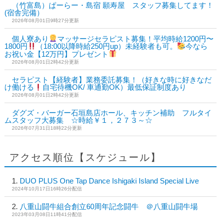
（竹富島）ぱーらー・島宿 願寿屋 スタッフ募集してます！
(宿舎完備）
2026年08月01日9時27分更新
個人寮あり
マッサージセラピスト募集！平均時給1200円〜
1800円
（18:00以降時給250円up）未経験者も可。
今なら
お祝い金【12万円】プレゼント
2026年08月01日2時42分更新
セラピスト【経験者】業務委託募集！（好きな時に好きなだ
け働ける
自宅待機OK/ 車通勤OK）最低保証制度あり
2026年08月01日2時42分更新
ダグズ・バーガー石垣島店ホール、キッチン補助 フルタイ
ムスタッフ大募集 ☆時給￥１，２７３～☆
2026年07月31日18時22分更新
アクセス順位【スケジュール】
DUO PLUS One Tap Dance Ishigaki Island Special Live
2024年10月17日16時26分配信
八重山闘牛組合創立60周年記念闘牛 ＠八重山闘牛場
2023年03月08日11時41分配信