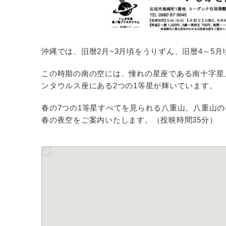
沖縄では、旧暦2月~3月頃をうりずん、旧暦4～5
この時期の南の空には、憧れの星座である南十字星
ンタウルス座にある2つの1等星が輝いています。
春の7つの1等星すべてを見られる八重山。八重山
春の夜空をご案内いたします。（投映時間35分）