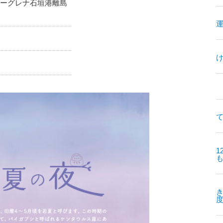
ユーグレナ石垣港離島
て
1