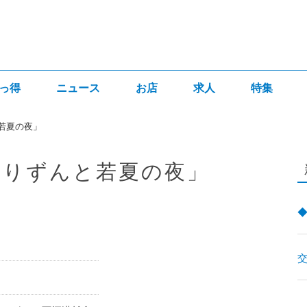
っ得
ニュース
お店
求人
特集
若夏の夜」
うりずんと若夏の夜」