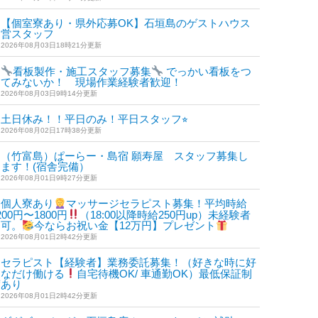
【個室寮あり・県外応募OK】石垣島のゲストハウス
運営スタッフ
2026年08月03日18時21分更新
看板製作・施工スタッフ募集
でっかい看板をつ
けてみないか！ 現場作業経験者歓迎！
2026年08月03日9時14分更新
土日休み！！平日のみ！平日スタッフ⭐︎
2026年08月02日17時38分更新
（竹富島）ぱーらー・島宿 願寿屋 スタッフ募集し
ます！(宿舎完備）
2026年08月01日9時27分更新
個人寮あり
マッサージセラピスト募集！平均時給
200円〜1800円
（18:00以降時給250円up）未経験者
も可。
今ならお祝い金【12万円】プレゼント
2026年08月01日2時42分更新
セラピスト【経験者】業務委託募集！（好きな時に好
きなだけ働ける
自宅待機OK/ 車通勤OK）最低保証制
度あり
2026年08月01日2時42分更新