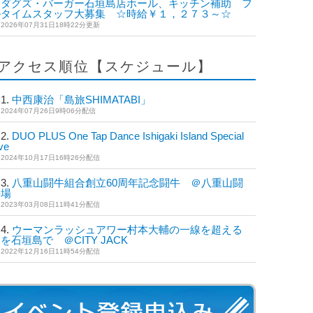
ダグズ・バーガー石垣島店ホール、キッチン補助 フ
ルタイムスタッフ大募集 ☆時給￥１，２７３～☆
2026年07月31日18時22分更新
アクセス順位【スケジュール】
中西康治「島旅SHIMATABI」
2024年07月26日9時06分配信
DUO PLUS One Tap Dance Ishigaki Island Special
ve
2024年10月17日16時26分配信
八重山闘牛組合創立60周年記念闘牛 ＠八重山闘
牛場
2023年03月08日11時41分配信
ウーマンラッシュアワー村本大輔の一線を超える
を石垣島で ＠CITY JACK
2022年12月16日11時54分配信