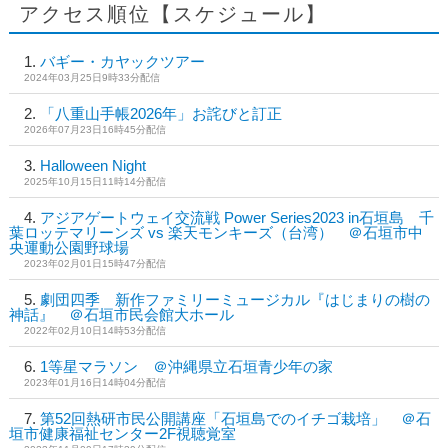
アクセス順位【スケジュール】
バギー・カヤックツアー
2024年03月25日9時33分配信
「八重山手帳2026年」お詫びと訂正
2026年07月23日16時45分配信
Halloween Night
2025年10月15日11時14分配信
アジアゲートウェイ交流戦 Power Series2023 in石垣島 千
葉ロッテマリーンズ vs 楽天モンキーズ（台湾） ＠石垣市中
央運動公園野球場
2023年02月01日15時47分配信
劇団四季 新作ファミリーミュージカル『はじまりの樹の
神話』 ＠石垣市民会館大ホール
2022年02月10日14時53分配信
1等星マラソン ＠沖縄県立石垣青少年の家
2023年01月16日14時04分配信
第52回熱研市民公開講座「石垣島でのイチゴ栽培」 ＠石
垣市健康福祉センター2F視聴覚室