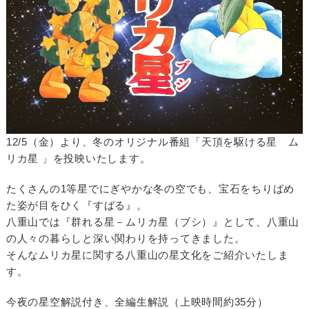
12/5（金）より、冬のオリジナル番組「天頂を駆ける星 ム
リカ星 」を投映いたします。
たくさんの1等星でにぎやかな冬の空でも、宝石をちりばめ
た姿が目をひく『すばる』。
八重山では『群れる星－ムリカ星（ブシ）』として、八重山
の人々の暮らしと深い関わりを持ってきました。
そんなムリカ星に関する八重山の星文化をご紹介いたしま
す。
今夜の星空解説付き、全編生解説（上映時間約35分）