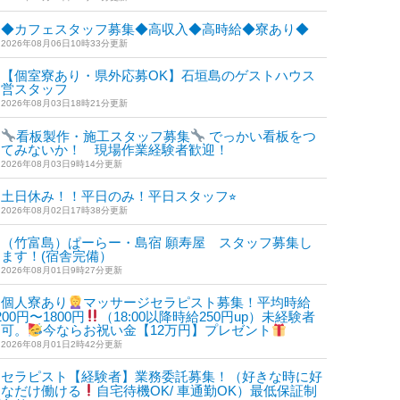
◆カフェスタッフ募集◆高収入◆高時給◆寮あり◆
2026年08月06日10時33分更新
【個室寮あり・県外応募OK】石垣島のゲストハウス
運営スタッフ
2026年08月03日18時21分更新
看板製作・施工スタッフ募集
でっかい看板をつ
けてみないか！ 現場作業経験者歓迎！
2026年08月03日9時14分更新
土日休み！！平日のみ！平日スタッフ⭐︎
2026年08月02日17時38分更新
（竹富島）ぱーらー・島宿 願寿屋 スタッフ募集し
ます！(宿舎完備）
2026年08月01日9時27分更新
個人寮あり
マッサージセラピスト募集！平均時給
200円〜1800円
（18:00以降時給250円up）未経験者
も可。
今ならお祝い金【12万円】プレゼント
2026年08月01日2時42分更新
セラピスト【経験者】業務委託募集！（好きな時に好
きなだけ働ける
自宅待機OK/ 車通勤OK）最低保証制