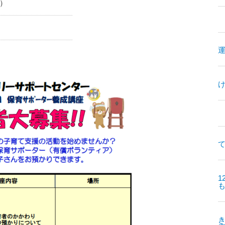
1）
て
1