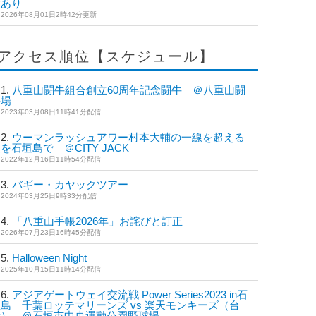
度あり
2026年08月01日2時42分更新
アクセス順位【スケジュール】
八重山闘牛組合創立60周年記念闘牛 ＠八重山闘
牛場
2023年03月08日11時41分配信
ウーマンラッシュアワー村本大輔の一線を超える
を石垣島で ＠CITY JACK
2022年12月16日11時54分配信
バギー・カヤックツアー
2024年03月25日9時33分配信
「八重山手帳2026年」お詫びと訂正
2026年07月23日16時45分配信
Halloween Night
2025年10月15日11時14分配信
アジアゲートウェイ交流戦 Power Series2023 in石
島 千葉ロッテマリーンズ vs 楽天モンキーズ（台
湾） ＠石垣市中央運動公園野球場