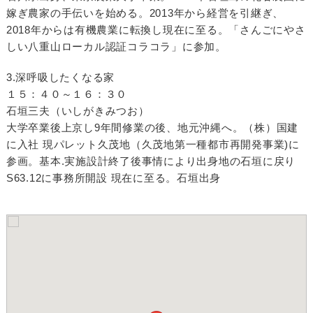
嫁ぎ農家の手伝いを始める。2013年から経営を引継ぎ、
2018年からは有機農業に転換し現在に至る。「さんごにやさ
しい八重山ローカル認証コラコラ」に参加。
3.深呼吸したくなる家
１５：４０～１６：３０
石垣三夫（いしがきみつお）
大学卒業後上京し9年間修業の後、地元沖縄へ。（株）国建
に入社 現パレット久茂地（久茂地第一種都市再開発事業)に
参画。基本.実施設計終了後事情により出身地の石垣に戻り
S63.12に事務所開設 現在に至る。石垣出身