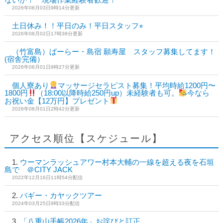
2026年08月03日9時14分更新
土日休み！！平日のみ！平日スタッフ⭐︎
2026年08月02日17時38分更新
（竹富島）ぱーらー・島宿 願寿屋 スタッフ募集してます！
(宿舎完備）
2026年08月01日9時27分更新
個人寮あり
マッサージセラピスト募集！平均時給1200円〜
1800円
（18:00以降時給250円up）未経験者も可。
今なら
お祝い金【12万円】プレゼント
2026年08月01日2時42分更新
アクセス順位【スケジュール】
ウーマンラッシュアワー村本大輔の一線を超える夜を石垣
島で ＠CITY JACK
2022年12月16日11時54分配信
バギー・カヤックツアー
2024年03月25日9時33分配信
「八重山手帳2026年」お詫びと訂正