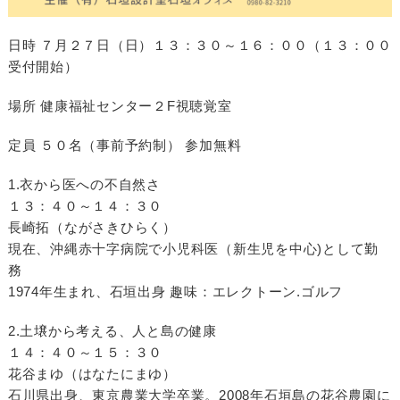
日時 ７月２７日（日）１３：３０～１６：００（１３：００
受付開始）
場所 健康福祉センター２F視聴覚室
定員 ５０名（事前予約制） 参加無料
1.衣から医への不自然さ
１３：４０～１４：３０
長崎拓（ながさきひらく）
現在、沖縄赤十字病院で小児科医（新生児を中心)として勤
務
1974年生まれ、石垣出身 趣味：エレクトーン.ゴルフ
2.土壌から考える、人と島の健康
１４：４０～１５：３０
花谷まゆ（はなたにまゆ）
石川県出身、東京農業大学卒業。2008年石垣島の花谷農園に