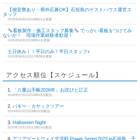
【個室寮あり・県外応募OK】石垣島のゲストハウス運営ス
タッフ
2026年08月03日18時21分更新
看板製作・施工スタッフ募集
でっかい看板をつけてみ
ないか！ 現場作業経験者歓迎！
2026年08月03日9時14分更新
土日休み！！平日のみ！平日スタッフ⭐︎
2026年08月02日17時38分更新
アクセス順位【スケジュール】
「八重山手帳2026年」お詫びと訂正
2026年07月23日16時45分配信
バギー・カヤックツアー
2024年03月25日9時33分配信
Halloween Night
2025年10月15日11時14分配信
アジアゲートウェイ交流戦 Power Series2023 in石垣島 千