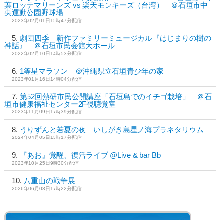
葉ロッテマリーンズ vs 楽天モンキーズ（台湾） ＠石垣市中
央運動公園野球場
2023年02月01日15時47分配信
劇団四季 新作ファミリーミュージカル『はじまりの樹の
神話』 ＠石垣市民会館大ホール
2022年02月10日14時53分配信
1等星マラソン ＠沖縄県立石垣青少年の家
2023年01月16日14時04分配信
第52回熱研市民公開講座「石垣島でのイチゴ栽培」 ＠石
垣市健康福祉センター2F視聴覚室
2023年11月09日17時39分配信
うりずんと若夏の夜 いしがき島星ノ海プラネタリウム
2024年04月05日15時17分配信
『あお』覚醒、復活ライブ @Live & bar Bb
2023年10月25日9時30分配信
八重山の戦争展
2026年06月03日17時22分配信