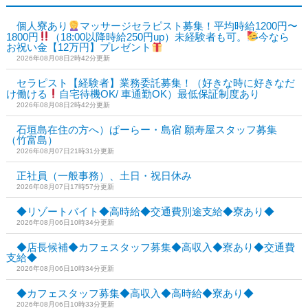
個人寮あり
マッサージセラピスト募集！平均時給1200円〜
1800円
（18:00以降時給250円up）未経験者も可。
今なら
お祝い金【12万円】プレゼント
2026年08月08日2時42分更新
セラピスト【経験者】業務委託募集！（好きな時に好きなだ
け働ける
自宅待機OK/ 車通勤OK）最低保証制度あり
2026年08月08日2時42分更新
石垣島在住の方へ）ぱーらー・島宿 願寿屋スタッフ募集
（竹富島）
2026年08月07日21時31分更新
正社員（一般事務）、土日・祝日休み
2026年08月07日17時57分更新
◆リゾートバイト◆高時給◆交通費別途支給◆寮あり◆
2026年08月06日10時34分更新
◆店長候補◆カフェスタッフ募集◆高収入◆寮あり◆交通費
支給◆
2026年08月06日10時34分更新
◆カフェスタッフ募集◆高収入◆高時給◆寮あり◆
2026年08月06日10時33分更新