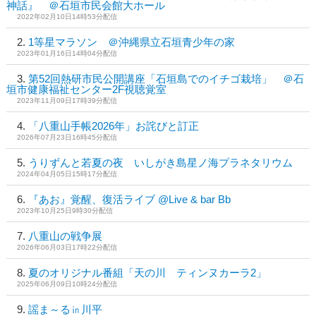
神話』 ＠石垣市民会館大ホール
2022年02月10日14時53分配信
1等星マラソン ＠沖縄県立石垣青少年の家
2023年01月16日14時04分配信
第52回熱研市民公開講座「石垣島でのイチゴ栽培」 ＠石
垣市健康福祉センター2F視聴覚室
2023年11月09日17時39分配信
「八重山手帳2026年」お詫びと訂正
2026年07月23日16時45分配信
うりずんと若夏の夜 いしがき島星ノ海プラネタリウム
2024年04月05日15時17分配信
『あお』覚醒、復活ライブ @Live & bar Bb
2023年10月25日9時30分配信
八重山の戦争展
2026年06月03日17時22分配信
夏のオリジナル番組「天の川 ティンヌカーラ2」
2025年06月09日10時24分配信
謡ま～る㏌川平