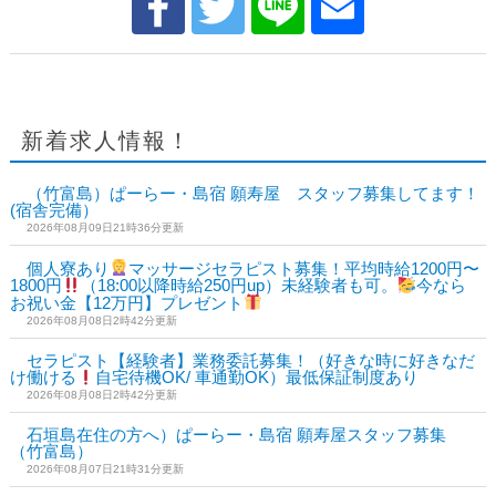
新着求人情報！
（竹富島）ぱーらー・島宿 願寿屋 スタッフ募集してます！
(宿舎完備）
2026年08月09日21時36分更新
個人寮あり
マッサージセラピスト募集！平均時給1200円〜
1800円
（18:00以降時給250円up）未経験者も可。
今なら
お祝い金【12万円】プレゼント
2026年08月08日2時42分更新
セラピスト【経験者】業務委託募集！（好きな時に好きなだ
け働ける
自宅待機OK/ 車通勤OK）最低保証制度あり
2026年08月08日2時42分更新
石垣島在住の方へ）ぱーらー・島宿 願寿屋スタッフ募集
（竹富島）
2026年08月07日21時31分更新