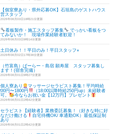
【個室寮あり・県外応募OK】石垣島のゲストハウス
運営スタッフ
2026年08月03日18時21分更新
看板製作・施工スタッフ募集
でっかい看板をつ
けてみないか！ 現場作業経験者歓迎！
2026年08月03日9時14分更新
土日休み！！平日のみ！平日スタッフ⭐︎
2026年08月02日17時38分更新
（竹富島）ぱーらー・島宿 願寿屋 スタッフ募集し
ます！(宿舎完備）
2026年08月01日9時27分更新
個人寮あり
マッサージセラピスト募集！平均時給
200円〜1800円
（18:00以降時給250円up）未経験者
も可。
今ならお祝い金【12万円】プレゼント
2026年08月01日2時42分更新
セラピスト【経験者】業務委託募集！（好きな時に好
きなだけ働ける
自宅待機OK/ 車通勤OK）最低保証制
度あり
2026年08月01日2時42分更新