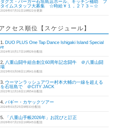
ダグズ・バーガー石垣島店ホール、キッチン補助 フ
ルタイムスタッフ大募集 ☆時給￥１，２７３～☆
2026年07月31日18時22分更新
アクセス順位【スケジュール】
DUO PLUS One Tap Dance Ishigaki Island Special
ve
2024年10月17日16時26分配信
八重山闘牛組合創立60周年記念闘牛 ＠八重山闘
牛場
2023年03月08日11時41分配信
ウーマンラッシュアワー村本大輔の一線を超える
を石垣島で ＠CITY JACK
2022年12月16日11時54分配信
バギー・カヤックツアー
2024年03月25日9時33分配信
「八重山手帳2026年」お詫びと訂正
2026年07月23日16時45分配信