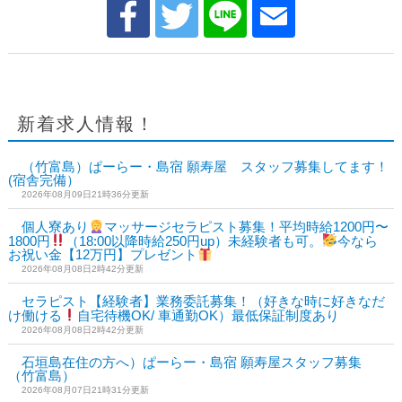
新着求人情報！
（竹富島）ぱーらー・島宿 願寿屋 スタッフ募集してます！
(宿舎完備）
2026年08月09日21時36分更新
個人寮あり
マッサージセラピスト募集！平均時給1200円〜
1800円
（18:00以降時給250円up）未経験者も可。
今なら
お祝い金【12万円】プレゼント
2026年08月08日2時42分更新
セラピスト【経験者】業務委託募集！（好きな時に好きなだ
け働ける
自宅待機OK/ 車通勤OK）最低保証制度あり
2026年08月08日2時42分更新
石垣島在住の方へ）ぱーらー・島宿 願寿屋スタッフ募集
（竹富島）
2026年08月07日21時31分更新