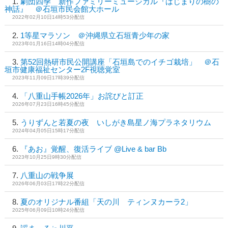
劇団四季 新作ファミリーミュージカル『はじまりの樹の
神話』 ＠石垣市民会館大ホール
2022年02月10日14時53分配信
1等星マラソン ＠沖縄県立石垣青少年の家
2023年01月16日14時04分配信
第52回熱研市民公開講座「石垣島でのイチゴ栽培」 ＠石
垣市健康福祉センター2F視聴覚室
2023年11月09日17時39分配信
「八重山手帳2026年」お詫びと訂正
2026年07月23日16時45分配信
うりずんと若夏の夜 いしがき島星ノ海プラネタリウム
2024年04月05日15時17分配信
『あお』覚醒、復活ライブ @Live & bar Bb
2023年10月25日9時30分配信
八重山の戦争展
2026年06月03日17時22分配信
夏のオリジナル番組「天の川 ティンヌカーラ2」
2025年06月09日10時24分配信