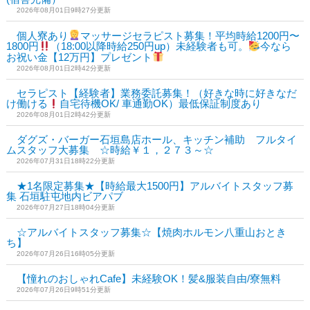
2026年08月01日9時27分更新
個人寮あり
マッサージセラピスト募集！平均時給1200円〜
1800円
（18:00以降時給250円up）未経験者も可。
今なら
お祝い金【12万円】プレゼント
2026年08月01日2時42分更新
セラピスト【経験者】業務委託募集！（好きな時に好きなだ
け働ける
自宅待機OK/ 車通勤OK）最低保証制度あり
2026年08月01日2時42分更新
ダグズ・バーガー石垣島店ホール、キッチン補助 フルタイ
ムスタッフ大募集 ☆時給￥１，２７３～☆
2026年07月31日18時22分更新
★1名限定募集★【時給最大1500円】アルバイトスタッフ募
集 石垣駐屯地内ビアパブ
2026年07月27日18時04分更新
☆アルバイトスタッフ募集☆【焼肉ホルモン八重山おとき
ち】
2026年07月26日16時05分更新
【憧れのおしゃれCafe】未経験OK！髪&服装自由/寮無料
2026年07月26日9時51分更新