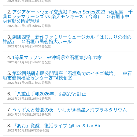
2025年10月15日11時14分配信
アジアゲートウェイ交流戦 Power Series2023 in石垣島 千
葉ロッテマリーンズ vs 楽天モンキーズ（台湾） ＠石垣市中
央運動公園野球場
2023年02月01日15時47分配信
劇団四季 新作ファミリーミュージカル『はじまりの樹の
神話』 ＠石垣市民会館大ホール
2022年02月10日14時53分配信
1等星マラソン ＠沖縄県立石垣青少年の家
2023年01月16日14時04分配信
第52回熱研市民公開講座「石垣島でのイチゴ栽培」 ＠石
垣市健康福祉センター2F視聴覚室
2023年11月09日17時39分配信
「八重山手帳2026年」お詫びと訂正
2026年07月23日16時45分配信
うりずんと若夏の夜 いしがき島星ノ海プラネタリウム
2024年04月05日15時17分配信
『あお』覚醒、復活ライブ @Live & bar Bb
2023年10月25日9時30分配信