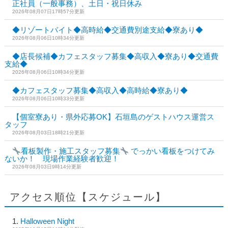
正社員（一般事務）、土日・祝日休み
2026年08月07日17時57分更新
◆リゾートバイト◆高時給◆交通費別途支給◆寮あり◆
2026年08月06日10時34分更新
◆店長候補◆カフェスタッフ募集◆高収入◆寮あり◆交通費
支給◆
2026年08月06日10時34分更新
◆カフェスタッフ募集◆高収入◆高時給◆寮あり◆
2026年08月06日10時33分更新
【個室寮あり・県外応募OK】石垣島のゲストハウス運営ス
タッフ
2026年08月03日18時21分更新
看板製作・施工スタッフ募集
でっかい看板をつけてみ
ないか！ 現場作業経験者歓迎！
2026年08月03日9時14分更新
アクセス順位【スケジュール】
Halloween Night