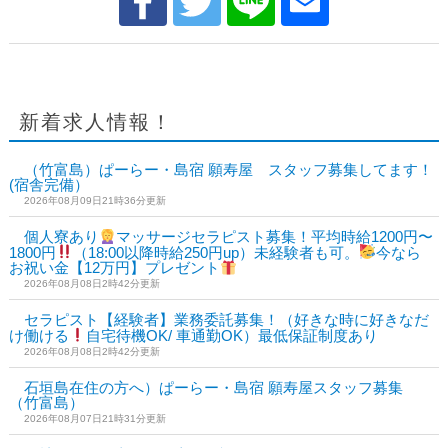
新着求人情報！
（竹富島）ぱーらー・島宿 願寿屋 スタッフ募集してます！
(宿舎完備）
2026年08月09日21時36分更新
個人寮あり
マッサージセラピスト募集！平均時給1200円〜
1800円
（18:00以降時給250円up）未経験者も可。
今なら
お祝い金【12万円】プレゼント
2026年08月08日2時42分更新
セラピスト【経験者】業務委託募集！（好きな時に好きなだ
け働ける
自宅待機OK/ 車通勤OK）最低保証制度あり
2026年08月08日2時42分更新
石垣島在住の方へ）ぱーらー・島宿 願寿屋スタッフ募集
（竹富島）
2026年08月07日21時31分更新