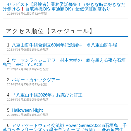
セラピスト【経験者】業務委託募集！（好きな時に好きなだ
け働ける
自宅待機OK/ 車通勤OK）最低保証制度あり
2026年08月01日2時42分更新
アクセス順位【スケジュール】
八重山闘牛組合創立60周年記念闘牛 ＠八重山闘牛場
2023年03月08日11時41分配信
ウーマンラッシュアワー村本大輔の一線を超える夜を石垣
島で ＠CITY JACK
2022年12月16日11時54分配信
バギー・カヤックツアー
2024年03月25日9時33分配信
「八重山手帳2026年」お詫びと訂正
2026年07月23日16時45分配信
Halloween Night
2025年10月15日11時14分配信
アジアゲートウェイ交流戦 Power Series2023 in石垣島 千
葉ロッテマリーンズ vs 楽天モンキーズ（台湾） ＠石垣市中