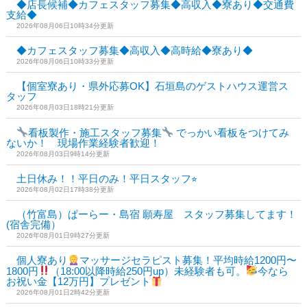
◆店長候補◆カフェスタッフ募集◆高収入◆寮あり◆交通費
支給◆
2026年08月06日10時34分更新
◆カフェスタッフ募集◆高収入◆高時給◆寮あり◆
2026年08月06日10時33分更新
【個室寮あり・県外応募OK】石垣島のゲストハウス運営ス
タッフ
2026年08月03日18時21分更新
看板製作・施工スタッフ募集
でっかい看板をつけてみ
ないか！ 現場作業経験者歓迎！
2026年08月03日9時14分更新
土日休み！！平日のみ！平日スタッフ⭐︎
2026年08月02日17時38分更新
（竹富島）ぱーらー・島宿 願寿屋 スタッフ募集してます！
(宿舎完備）
2026年08月01日9時27分更新
個人寮あり
マッサージセラピスト募集！平均時給1200円〜
1800円
（18:00以降時給250円up）未経験者も可。
今なら
お祝い金【12万円】プレゼント
2026年08月01日2時42分更新