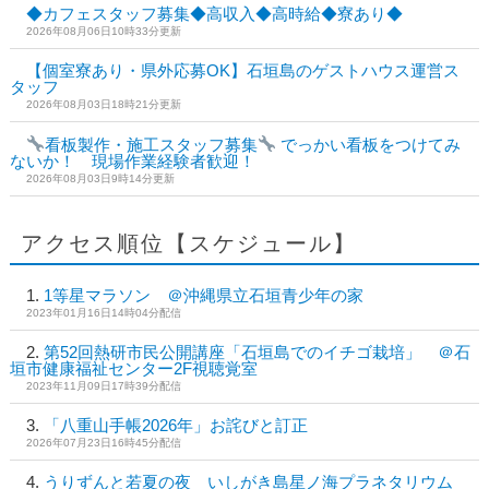
◆カフェスタッフ募集◆高収入◆高時給◆寮あり◆
2026年08月06日10時33分更新
【個室寮あり・県外応募OK】石垣島のゲストハウス運営ス
タッフ
2026年08月03日18時21分更新
看板製作・施工スタッフ募集
でっかい看板をつけてみ
ないか！ 現場作業経験者歓迎！
2026年08月03日9時14分更新
アクセス順位【スケジュール】
1等星マラソン ＠沖縄県立石垣青少年の家
2023年01月16日14時04分配信
第52回熱研市民公開講座「石垣島でのイチゴ栽培」 ＠石
垣市健康福祉センター2F視聴覚室
2023年11月09日17時39分配信
「八重山手帳2026年」お詫びと訂正
2026年07月23日16時45分配信
うりずんと若夏の夜 いしがき島星ノ海プラネタリウム