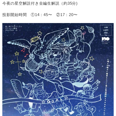
今夜の星空解説付き全編生解説（約35分)
投影開始時間 ①14：45〜 ②17：20〜