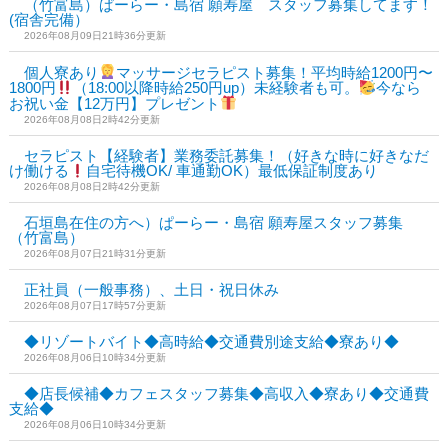
（竹富島）ぱーらー・島宿 願寿屋 スタッフ募集してます！
(宿舎完備）
2026年08月09日21時36分更新
個人寮あり
マッサージセラピスト募集！平均時給1200円〜
1800円
（18:00以降時給250円up）未経験者も可。
今なら
お祝い金【12万円】プレゼント
2026年08月08日2時42分更新
セラピスト【経験者】業務委託募集！（好きな時に好きなだ
け働ける
自宅待機OK/ 車通勤OK）最低保証制度あり
2026年08月08日2時42分更新
石垣島在住の方へ）ぱーらー・島宿 願寿屋スタッフ募集
（竹富島）
2026年08月07日21時31分更新
正社員（一般事務）、土日・祝日休み
2026年08月07日17時57分更新
◆リゾートバイト◆高時給◆交通費別途支給◆寮あり◆
2026年08月06日10時34分更新
◆店長候補◆カフェスタッフ募集◆高収入◆寮あり◆交通費
支給◆
2026年08月06日10時34分更新