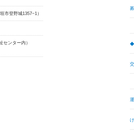
募
市登野城1357−1）
祉センター内）