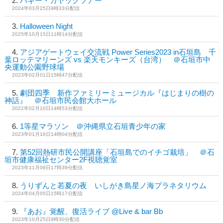
バギー・カヤックツアー
2024年03月25日9時33分配信
Halloween Night
2025年10月15日11時14分配信
アジアゲートウェイ交流戦 Power Series2023 in石垣島 千
葉ロッテマリーンズ vs 楽天モンキーズ（台湾） ＠石垣市中
央運動公園野球場
2023年02月01日15時47分配信
劇団四季 新作ファミリーミュージカル『はじまりの樹の
神話』 ＠石垣市民会館大ホール
2022年02月10日14時53分配信
1等星マラソン ＠沖縄県立石垣青少年の家
2023年01月16日14時04分配信
第52回熱研市民公開講座「石垣島でのイチゴ栽培」 ＠石
垣市健康福祉センター2F視聴覚室
2023年11月09日17時39分配信
うりずんと若夏の夜 いしがき島星ノ海プラネタリウム
2024年04月05日15時17分配信
『あお』覚醒、復活ライブ @Live & bar Bb
2023年10月25日9時30分配信