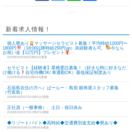
新着求人情報！
個人寮あり
マッサージセラピスト募集！平均時給1200円〜
1800円
（18:00以降時給250円up）未経験者も可。
今なら
お祝い金【12万円】プレゼント
2026年08月08日2時42分更新
セラピスト【経験者】業務委託募集！（好きな時に好きなだ
け働ける
自宅待機OK/ 車通勤OK）最低保証制度あり
2026年08月08日2時42分更新
石垣島在住の方へ）ぱーらー・島宿 願寿屋スタッフ募集
（竹富島）
2026年08月07日21時31分更新
正社員（一般事務）、土日・祝日休み
2026年08月07日17時57分更新
◆リゾートバイト◆高時給◆交通費別途支給◆寮あり◆
2026年08月06日10時34分更新