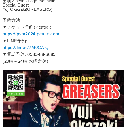
出演／pearl village mountain
Special Guest
Yuji Okazaki(GREASERS)
予約方法
▼チケット予約(Peatix):
https://pvm2024.peatix.com
▼LINE予約:
https://lin.ee/7M0CAiQ
▼電話予約: 0980-88-6689
(20時～24時 水曜定休)