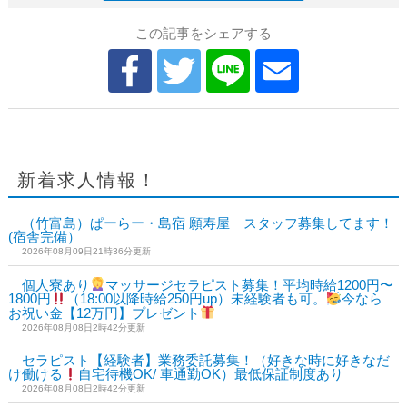
この記事をシェアする
新着求人情報！
（竹富島）ぱーらー・島宿 願寿屋 スタッフ募集してます！
(宿舎完備）
2026年08月09日21時36分更新
個人寮あり
マッサージセラピスト募集！平均時給1200円〜
1800円
（18:00以降時給250円up）未経験者も可。
今なら
お祝い金【12万円】プレゼント
2026年08月08日2時42分更新
セラピスト【経験者】業務委託募集！（好きな時に好きなだ
け働ける
自宅待機OK/ 車通勤OK）最低保証制度あり
2026年08月08日2時42分更新