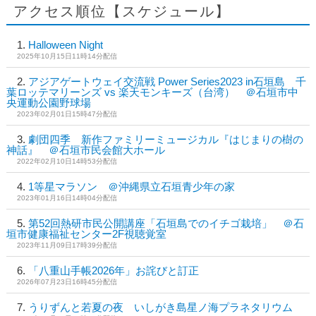
アクセス順位【スケジュール】
Halloween Night
2025年10月15日11時14分配信
アジアゲートウェイ交流戦 Power Series2023 in石垣島 千
葉ロッテマリーンズ vs 楽天モンキーズ（台湾） ＠石垣市中
央運動公園野球場
2023年02月01日15時47分配信
劇団四季 新作ファミリーミュージカル『はじまりの樹の
神話』 ＠石垣市民会館大ホール
2022年02月10日14時53分配信
1等星マラソン ＠沖縄県立石垣青少年の家
2023年01月16日14時04分配信
第52回熱研市民公開講座「石垣島でのイチゴ栽培」 ＠石
垣市健康福祉センター2F視聴覚室
2023年11月09日17時39分配信
「八重山手帳2026年」お詫びと訂正
2026年07月23日16時45分配信
うりずんと若夏の夜 いしがき島星ノ海プラネタリウム