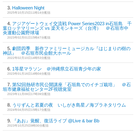
Halloween Night
2025年10月15日11時14分配信
アジアゲートウェイ交流戦 Power Series2023 in石垣島 千
葉ロッテマリーンズ vs 楽天モンキーズ（台湾） ＠石垣市中
央運動公園野球場
2023年02月01日15時47分配信
劇団四季 新作ファミリーミュージカル『はじまりの樹の
神話』 ＠石垣市民会館大ホール
2022年02月10日14時53分配信
1等星マラソン ＠沖縄県立石垣青少年の家
2023年01月16日14時04分配信
第52回熱研市民公開講座「石垣島でのイチゴ栽培」 ＠石
垣市健康福祉センター2F視聴覚室
2023年11月09日17時39分配信
うりずんと若夏の夜 いしがき島星ノ海プラネタリウム
2024年04月05日15時17分配信
『あお』覚醒、復活ライブ @Live & bar Bb
2023年10月25日9時30分配信