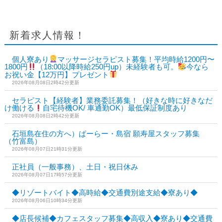
新着求人情報！
個人寮あり
マッサージセラピスト募集！平均時給1200円〜
1800円
（18:00以降時給250円up）未経験者も可。
今なら
お祝い金【12万円】プレゼント
2026年08月08日2時42分更新
セラピスト【経験者】業務委託募集！（好きな時に好きなだ
け働ける
自宅待機OK/ 車通勤OK）最低保証制度あり
2026年08月08日2時42分更新
石垣島在住の方へ）ぱーらー・島宿 願寿屋スタッフ募集
（竹富島）
2026年08月07日21時31分更新
正社員（一般事務）、土日・祝日休み
2026年08月07日17時57分更新
◆リゾートバイト◆高時給◆交通費別途支給◆寮あり◆
2026年08月06日10時34分更新
◆店長候補◆カフェスタッフ募集◆高収入◆寮あり◆交通費