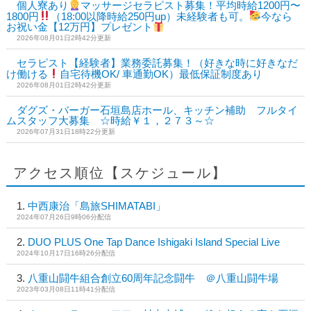
個人寮あり
マッサージセラピスト募集！平均時給1200円〜
1800円
（18:00以降時給250円up）未経験者も可。
今なら
お祝い金【12万円】プレゼント
2026年08月01日2時42分更新
セラピスト【経験者】業務委託募集！（好きな時に好きなだ
け働ける
自宅待機OK/ 車通勤OK）最低保証制度あり
2026年08月01日2時42分更新
ダグズ・バーガー石垣島店ホール、キッチン補助 フルタイ
ムスタッフ大募集 ☆時給￥１，２７３～☆
2026年07月31日18時22分更新
アクセス順位【スケジュール】
中西康治「島旅SHIMATABI」
2024年07月26日9時06分配信
DUO PLUS One Tap Dance Ishigaki Island Special Live
2024年10月17日16時26分配信
八重山闘牛組合創立60周年記念闘牛 ＠八重山闘牛場
2023年03月08日11時41分配信