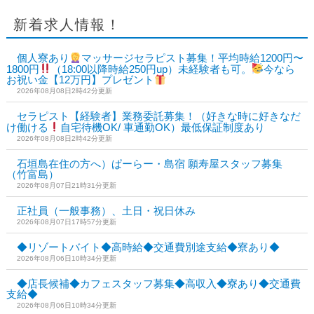
新着求人情報！
個人寮あり
マッサージセラピスト募集！平均時給1200円〜
1800円
（18:00以降時給250円up）未経験者も可。
今なら
お祝い金【12万円】プレゼント
2026年08月08日2時42分更新
セラピスト【経験者】業務委託募集！（好きな時に好きなだ
け働ける
自宅待機OK/ 車通勤OK）最低保証制度あり
2026年08月08日2時42分更新
石垣島在住の方へ）ぱーらー・島宿 願寿屋スタッフ募集
（竹富島）
2026年08月07日21時31分更新
正社員（一般事務）、土日・祝日休み
2026年08月07日17時57分更新
◆リゾートバイト◆高時給◆交通費別途支給◆寮あり◆
2026年08月06日10時34分更新
◆店長候補◆カフェスタッフ募集◆高収入◆寮あり◆交通費
支給◆
2026年08月06日10時34分更新