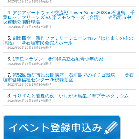
2025年10月15日11時14分配信
アジアゲートウェイ交流戦 Power Series2023 in石垣島 千
葉ロッテマリーンズ vs 楽天モンキーズ（台湾） ＠石垣市中
央運動公園野球場
2023年02月01日15時47分配信
劇団四季 新作ファミリーミュージカル『はじまりの樹の
神話』 ＠石垣市民会館大ホール
2022年02月10日14時53分配信
1等星マラソン ＠沖縄県立石垣青少年の家
2023年01月16日14時04分配信
第52回熱研市民公開講座「石垣島でのイチゴ栽培」 ＠石
垣市健康福祉センター2F視聴覚室
2023年11月09日17時39分配信
うりずんと若夏の夜 いしがき島星ノ海プラネタリウム
2024年04月05日15時17分配信