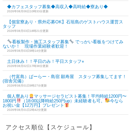
◆カフェスタッフ募集◆高収入◆高時給◆寮あり◆
2026年08月06日10時33分更新
【個室寮あり・県外応募OK】石垣島のゲストハウス運営ス
タッフ
2026年08月03日18時21分更新
看板製作・施工スタッフ募集
でっかい看板をつけてみ
ないか！ 現場作業経験者歓迎！
2026年08月03日9時14分更新
土日休み！！平日のみ！平日スタッフ⭐︎
2026年08月02日17時38分更新
（竹富島）ぱーらー・島宿 願寿屋 スタッフ募集してます！
(宿舎完備）
2026年08月01日9時27分更新
個人寮あり
マッサージセラピスト募集！平均時給1200円〜
1800円
（18:00以降時給250円up）未経験者も可。
今なら
お祝い金【12万円】プレゼント
2026年08月01日2時42分更新
アクセス順位【スケジュール】