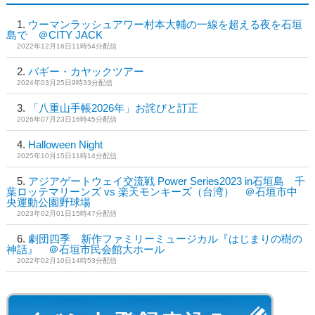
ウーマンラッシュアワー村本大輔の一線を超える夜を石垣
島で ＠CITY JACK
2022年12月16日11時54分配信
バギー・カヤックツアー
2024年03月25日9時33分配信
「八重山手帳2026年」お詫びと訂正
2026年07月23日16時45分配信
Halloween Night
2025年10月15日11時14分配信
アジアゲートウェイ交流戦 Power Series2023 in石垣島 千
葉ロッテマリーンズ vs 楽天モンキーズ（台湾） ＠石垣市中
央運動公園野球場
2023年02月01日15時47分配信
劇団四季 新作ファミリーミュージカル『はじまりの樹の
神話』 ＠石垣市民会館大ホール
2022年02月10日14時53分配信