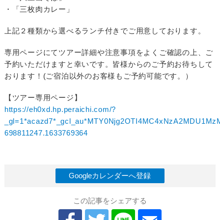
・「三枚肉カレー」
上記２種類から選べるランチ付きでご用意しております。
専用ページにてツアー詳細や注意事項をよくご確認の上、ご
予約いただけますと幸いです。皆様からのご予約お待ちして
おります！(ご宿泊以外のお客様もご予約可能です。）
【ツアー専用ページ】
https://eh0xd.hp.peraichi.com/?
_gl=1*acazd7*_gcl_au*MTY0Njg2OTI4MC4xNzA2MDU1MzM1
698811247.1633769364
Googleカレンダーへ登録
この記事をシェアする