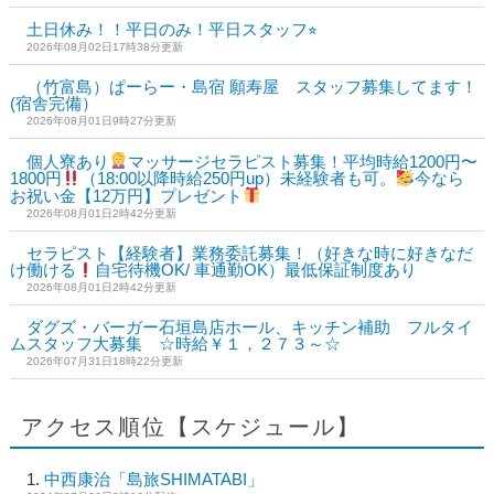
土日休み！！平日のみ！平日スタッフ⭐︎
2026年08月02日17時38分更新
（竹富島）ぱーらー・島宿 願寿屋 スタッフ募集してます！
(宿舎完備）
2026年08月01日9時27分更新
個人寮あり
マッサージセラピスト募集！平均時給1200円〜
1800円
（18:00以降時給250円up）未経験者も可。
今なら
お祝い金【12万円】プレゼント
2026年08月01日2時42分更新
セラピスト【経験者】業務委託募集！（好きな時に好きなだ
け働ける
自宅待機OK/ 車通勤OK）最低保証制度あり
2026年08月01日2時42分更新
ダグズ・バーガー石垣島店ホール、キッチン補助 フルタイ
ムスタッフ大募集 ☆時給￥１，２７３～☆
2026年07月31日18時22分更新
アクセス順位【スケジュール】
中西康治「島旅SHIMATABI」