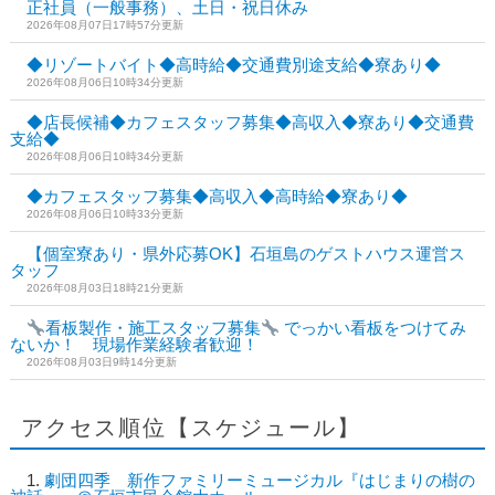
正社員（一般事務）、土日・祝日休み
2026年08月07日17時57分更新
◆リゾートバイト◆高時給◆交通費別途支給◆寮あり◆
2026年08月06日10時34分更新
◆店長候補◆カフェスタッフ募集◆高収入◆寮あり◆交通費
支給◆
2026年08月06日10時34分更新
◆カフェスタッフ募集◆高収入◆高時給◆寮あり◆
2026年08月06日10時33分更新
【個室寮あり・県外応募OK】石垣島のゲストハウス運営ス
タッフ
2026年08月03日18時21分更新
看板製作・施工スタッフ募集
でっかい看板をつけてみ
ないか！ 現場作業経験者歓迎！
2026年08月03日9時14分更新
アクセス順位【スケジュール】
劇団四季 新作ファミリーミュージカル『はじまりの樹の