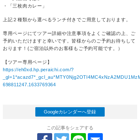
・「三枚肉カレー」
上記２種類から選べるランチ付きでご用意しております。
専用ページにてツアー詳細や注意事項をよくご確認の上、ご
予約いただけますと幸いです。皆様からのご予約お待ちして
おります！(ご宿泊以外のお客様もご予約可能です。）
【ツアー専用ページ】
https://eh0xd.hp.peraichi.com/?
_gl=1*acazd7*_gcl_au*MTY0Njg2OTI4MC4xNzA2MDU1MzM1
698811247.1633769364
Googleカレンダーへ登録
この記事をシェアする