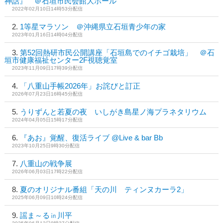
神話』 ＠石垣市民会館大ホール
2022年02月10日14時53分配信
1等星マラソン ＠沖縄県立石垣青少年の家
2023年01月16日14時04分配信
第52回熱研市民公開講座「石垣島でのイチゴ栽培」 ＠石
垣市健康福祉センター2F視聴覚室
2023年11月09日17時39分配信
「八重山手帳2026年」お詫びと訂正
2026年07月23日16時45分配信
うりずんと若夏の夜 いしがき島星ノ海プラネタリウム
2024年04月05日15時17分配信
『あお』覚醒、復活ライブ @Live & bar Bb
2023年10月25日9時30分配信
八重山の戦争展
2026年06月03日17時22分配信
夏のオリジナル番組「天の川 ティンヌカーラ2」
2025年06月09日10時24分配信
謡ま～る㏌川平