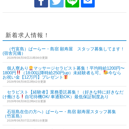
新着求人情報！
（竹富島）ぱーらー・島宿 願寿屋 スタッフ募集してます！
(宿舎完備）
2026年08月09日21時36分更新
個人寮あり
マッサージセラピスト募集！平均時給1200円〜
1800円
（18:00以降時給250円up）未経験者も可。
今なら
お祝い金【12万円】プレゼント
2026年08月08日2時42分更新
セラピスト【経験者】業務委託募集！（好きな時に好きなだ
け働ける
自宅待機OK/ 車通勤OK）最低保証制度あり
2026年08月08日2時42分更新
石垣島在住の方へ）ぱーらー・島宿 願寿屋スタッフ募集
（竹富島）
2026年08月07日21時31分更新