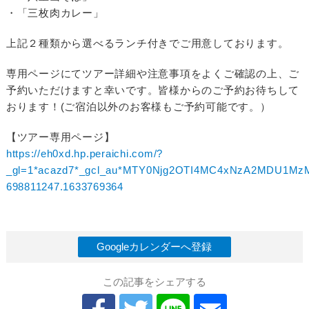
・「三枚肉カレー」
上記２種類から選べるランチ付きでご用意しております。
専用ページにてツアー詳細や注意事項をよくご確認の上、ご
予約いただけますと幸いです。皆様からのご予約お待ちして
おります！(ご宿泊以外のお客様もご予約可能です。）
【ツアー専用ページ】
https://eh0xd.hp.peraichi.com/?
_gl=1*acazd7*_gcl_au*MTY0Njg2OTI4MC4xNzA2MDU1MzM1
698811247.1633769364
Googleカレンダーへ登録
この記事をシェアする