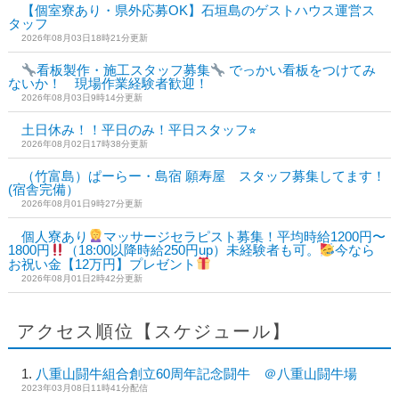
【個室寮あり・県外応募OK】石垣島のゲストハウス運営ス
タッフ
2026年08月03日18時21分更新
看板製作・施工スタッフ募集
でっかい看板をつけてみ
ないか！ 現場作業経験者歓迎！
2026年08月03日9時14分更新
土日休み！！平日のみ！平日スタッフ⭐︎
2026年08月02日17時38分更新
（竹富島）ぱーらー・島宿 願寿屋 スタッフ募集してます！
(宿舎完備）
2026年08月01日9時27分更新
個人寮あり
マッサージセラピスト募集！平均時給1200円〜
1800円
（18:00以降時給250円up）未経験者も可。
今なら
お祝い金【12万円】プレゼント
2026年08月01日2時42分更新
アクセス順位【スケジュール】
八重山闘牛組合創立60周年記念闘牛 ＠八重山闘牛場
2023年03月08日11時41分配信