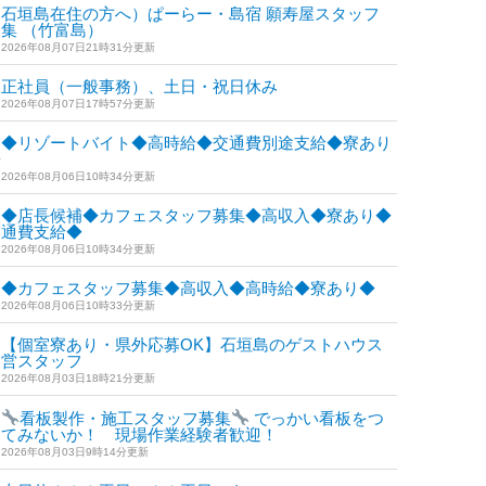
石垣島在住の方へ）ぱーらー・島宿 願寿屋スタッフ
集 （竹富島）
2026年08月07日21時31分更新
正社員（一般事務）、土日・祝日休み
2026年08月07日17時57分更新
◆リゾートバイト◆高時給◆交通費別途支給◆寮あり
◆
2026年08月06日10時34分更新
◆店長候補◆カフェスタッフ募集◆高収入◆寮あり◆
交通費支給◆
2026年08月06日10時34分更新
◆カフェスタッフ募集◆高収入◆高時給◆寮あり◆
2026年08月06日10時33分更新
【個室寮あり・県外応募OK】石垣島のゲストハウス
運営スタッフ
2026年08月03日18時21分更新
看板製作・施工スタッフ募集
でっかい看板をつ
けてみないか！ 現場作業経験者歓迎！
2026年08月03日9時14分更新