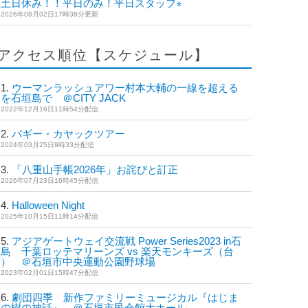
土日休み！！平日のみ！平日スタッフ⭐︎
2026年08月02日17時38分更新
アクセス順位【スケジュール】
ウーマンラッシュアワー村本大輔の一線を超える
を石垣島で ＠CITY JACK
2022年12月16日11時54分配信
バギー・カヤックツアー
2024年03月25日9時33分配信
「八重山手帳2026年」お詫びと訂正
2026年07月23日16時45分配信
Halloween Night
2025年10月15日11時14分配信
アジアゲートウェイ交流戦 Power Series2023 in石
島 千葉ロッテマリーンズ vs 楽天モンキーズ（台
湾） ＠石垣市中央運動公園野球場
2023年02月01日15時47分配信
劇団四季 新作ファミリーミュージカル『はじま
りの樹の神話』 ＠石垣市民会館大ホール