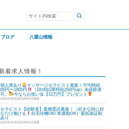
ブログ
八重山情報
新着求人情報！
個人寮あり
マッサージセラピスト募集！平均時給
200円〜1800円
（18:00以降時給250円up）未経験者
も可。
今ならお祝い金【12万円】プレゼント
2026年08月08日2時42分更新
セラピスト【経験者】業務委託募集！（好きな時に好
きなだけ働ける
自宅待機OK/ 車通勤OK）最低保証制
度あり
2026年08月08日2時42分更新