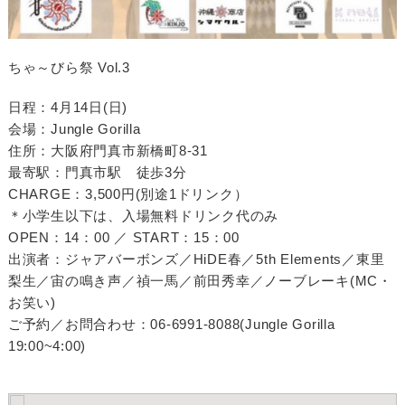
ちゃ～びら祭 Vol.3
日程：4月14日(日)
会場：Jungle Gorilla
住所：大阪府門真市新橋町8-31
最寄駅：門真市駅 徒歩3分
CHARGE：3,500円(別途1ドリンク）
＊小学生以下は、入場無料ドリンク代のみ
OPEN：14：00 ／ START：15：00
出演者：ジャアバーボンズ／HiDE春／5th Elements／東里
梨生／宙の鳴き声／禎一馬／前田秀幸／ノーブレーキ(MC・
お笑い)
ご予約／お問合わせ：06-6991-8088(Jungle Gorilla
19:00~4:00)