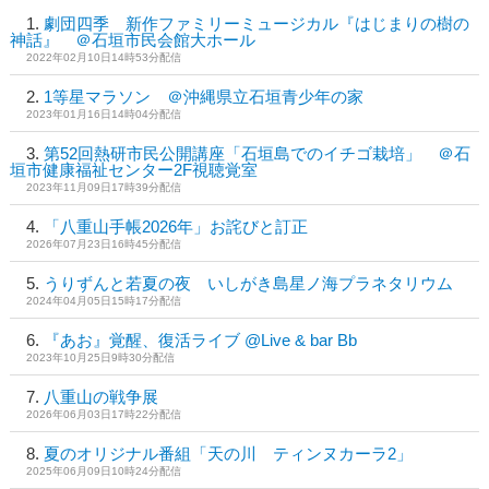
劇団四季 新作ファミリーミュージカル『はじまりの樹の
神話』 ＠石垣市民会館大ホール
2022年02月10日14時53分配信
1等星マラソン ＠沖縄県立石垣青少年の家
2023年01月16日14時04分配信
第52回熱研市民公開講座「石垣島でのイチゴ栽培」 ＠石
垣市健康福祉センター2F視聴覚室
2023年11月09日17時39分配信
「八重山手帳2026年」お詫びと訂正
2026年07月23日16時45分配信
うりずんと若夏の夜 いしがき島星ノ海プラネタリウム
2024年04月05日15時17分配信
『あお』覚醒、復活ライブ @Live & bar Bb
2023年10月25日9時30分配信
八重山の戦争展
2026年06月03日17時22分配信
夏のオリジナル番組「天の川 ティンヌカーラ2」
2025年06月09日10時24分配信