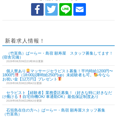
新着求人情報！
（竹富島）ぱーらー・島宿 願寿屋 スタッフ募集してます！
(宿舎完備）
2026年08月09日21時36分更新
個人寮あり
マッサージセラピスト募集！平均時給1200円〜
1800円
（18:00以降時給250円up）未経験者も可。
今なら
お祝い金【12万円】プレゼント
2026年08月08日2時42分更新
セラピスト【経験者】業務委託募集！（好きな時に好きなだ
け働ける
自宅待機OK/ 車通勤OK）最低保証制度あり
2026年08月08日2時42分更新
石垣島在住の方へ）ぱーらー・島宿 願寿屋スタッフ募集
（竹富島）