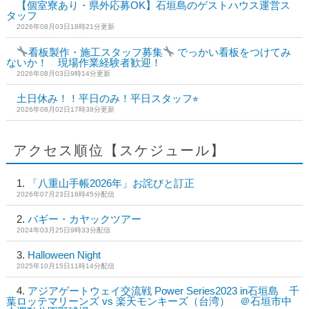
【個室寮あり・県外応募OK】石垣島のゲストハウス運営ス
タッフ
2026年08月03日18時21分更新
看板製作・施工スタッフ募集
でっかい看板をつけてみ
ないか！ 現場作業経験者歓迎！
2026年08月03日9時14分更新
土日休み！！平日のみ！平日スタッフ⭐︎
2026年08月02日17時38分更新
アクセス順位【スケジュール】
「八重山手帳2026年」お詫びと訂正
2026年07月23日16時45分配信
バギー・カヤックツアー
2024年03月25日9時33分配信
Halloween Night
2025年10月15日11時14分配信
アジアゲートウェイ交流戦 Power Series2023 in石垣島 千
葉ロッテマリーンズ vs 楽天モンキーズ（台湾） ＠石垣市中