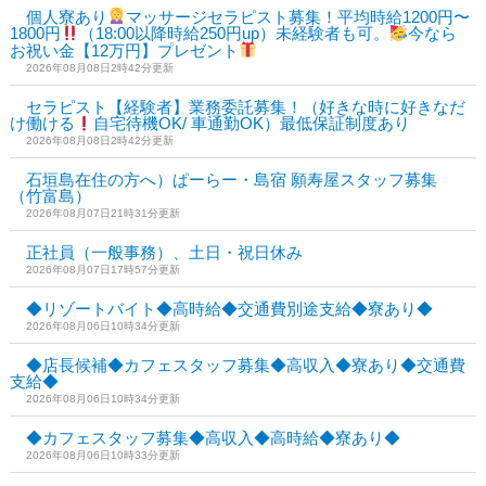
個人寮あり
マッサージセラピスト募集！平均時給1200円〜
1800円
（18:00以降時給250円up）未経験者も可。
今なら
お祝い金【12万円】プレゼント
2026年08月08日2時42分更新
セラピスト【経験者】業務委託募集！（好きな時に好きなだ
け働ける
自宅待機OK/ 車通勤OK）最低保証制度あり
2026年08月08日2時42分更新
石垣島在住の方へ）ぱーらー・島宿 願寿屋スタッフ募集
（竹富島）
2026年08月07日21時31分更新
正社員（一般事務）、土日・祝日休み
2026年08月07日17時57分更新
◆リゾートバイト◆高時給◆交通費別途支給◆寮あり◆
2026年08月06日10時34分更新
◆店長候補◆カフェスタッフ募集◆高収入◆寮あり◆交通費
支給◆
2026年08月06日10時34分更新
◆カフェスタッフ募集◆高収入◆高時給◆寮あり◆
2026年08月06日10時33分更新