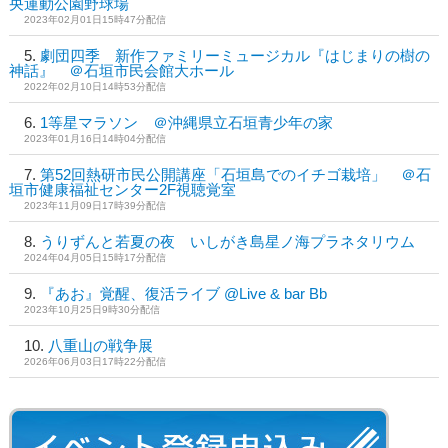
央運動公園野球場
2023年02月01日15時47分配信
劇団四季 新作ファミリーミュージカル『はじまりの樹の
神話』 ＠石垣市民会館大ホール
2022年02月10日14時53分配信
1等星マラソン ＠沖縄県立石垣青少年の家
2023年01月16日14時04分配信
第52回熱研市民公開講座「石垣島でのイチゴ栽培」 ＠石
垣市健康福祉センター2F視聴覚室
2023年11月09日17時39分配信
うりずんと若夏の夜 いしがき島星ノ海プラネタリウム
2024年04月05日15時17分配信
『あお』覚醒、復活ライブ @Live & bar Bb
2023年10月25日9時30分配信
八重山の戦争展
2026年06月03日17時22分配信