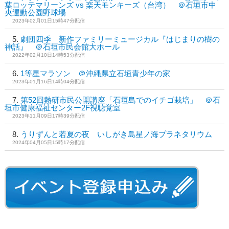
葉ロッテマリーンズ vs 楽天モンキーズ（台湾） ＠石垣市中
央運動公園野球場
2023年02月01日15時47分配信
劇団四季 新作ファミリーミュージカル『はじまりの樹の
神話』 ＠石垣市民会館大ホール
2022年02月10日14時53分配信
1等星マラソン ＠沖縄県立石垣青少年の家
2023年01月16日14時04分配信
第52回熱研市民公開講座「石垣島でのイチゴ栽培」 ＠石
垣市健康福祉センター2F視聴覚室
2023年11月09日17時39分配信
うりずんと若夏の夜 いしがき島星ノ海プラネタリウム
2024年04月05日15時17分配信