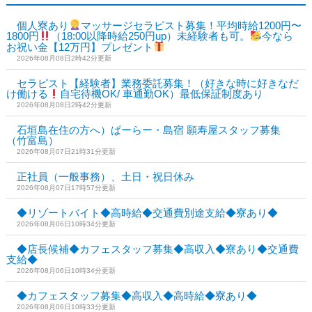
個人寮あり
マッサージセラピスト募集！平均時給1200円〜
1800円
（18:00以降時給250円up）未経験者も可。
今なら
お祝い金【12万円】プレゼント
2026年08月08日2時42分更新
セラピスト【経験者】業務委託募集！（好きな時に好きなだ
け働ける
自宅待機OK/ 車通勤OK）最低保証制度あり
2026年08月08日2時42分更新
石垣島在住の方へ）ぱーらー・島宿 願寿屋スタッフ募集
（竹富島）
2026年08月07日21時31分更新
正社員（一般事務）、土日・祝日休み
2026年08月07日17時57分更新
◆リゾートバイト◆高時給◆交通費別途支給◆寮あり◆
2026年08月06日10時34分更新
◆店長候補◆カフェスタッフ募集◆高収入◆寮あり◆交通費
支給◆
2026年08月06日10時34分更新
◆カフェスタッフ募集◆高収入◆高時給◆寮あり◆
2026年08月06日10時33分更新