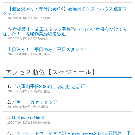
【個室寮あり・県外応募OK】石垣島のゲストハウス運営ス
タッフ
2026年08月03日18時21分更新
看板製作・施工スタッフ募集
でっかい看板をつけてみ
ないか！ 現場作業経験者歓迎！
2026年08月03日9時14分更新
土日休み！！平日のみ！平日スタッフ⭐︎
2026年08月02日17時38分更新
アクセス順位【スケジュール】
「八重山手帳2026年」お詫びと訂正
2026年07月23日16時45分配信
バギー・カヤックツアー
2024年03月25日9時33分配信
Halloween Night
2025年10月15日11時14分配信
アジアゲートウェイ交流戦 Power Series2023 in石垣島 千