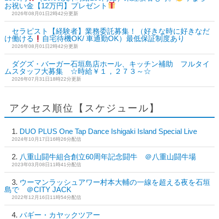
お祝い金【12万円】プレゼント
2026年08月01日2時42分更新
セラピスト【経験者】業務委託募集！（好きな時に好きなだ
け働ける
自宅待機OK/ 車通勤OK）最低保証制度あり
2026年08月01日2時42分更新
ダグズ・バーガー石垣島店ホール、キッチン補助 フルタイ
ムスタッフ大募集 ☆時給￥１，２７３～☆
2026年07月31日18時22分更新
アクセス順位【スケジュール】
DUO PLUS One Tap Dance Ishigaki Island Special Live
2024年10月17日16時26分配信
八重山闘牛組合創立60周年記念闘牛 ＠八重山闘牛場
2023年03月08日11時41分配信
ウーマンラッシュアワー村本大輔の一線を超える夜を石垣
島で ＠CITY JACK
2022年12月16日11時54分配信
バギー・カヤックツアー