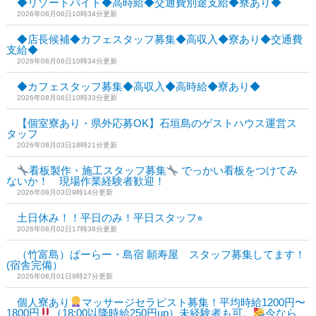
◆リゾートバイト◆高時給◆交通費別途支給◆寮あり◆
2026年08月06日10時34分更新
◆店長候補◆カフェスタッフ募集◆高収入◆寮あり◆交通費
支給◆
2026年08月06日10時34分更新
◆カフェスタッフ募集◆高収入◆高時給◆寮あり◆
2026年08月06日10時33分更新
【個室寮あり・県外応募OK】石垣島のゲストハウス運営ス
タッフ
2026年08月03日18時21分更新
看板製作・施工スタッフ募集
でっかい看板をつけてみ
ないか！ 現場作業経験者歓迎！
2026年08月03日9時14分更新
土日休み！！平日のみ！平日スタッフ⭐︎
2026年08月02日17時38分更新
（竹富島）ぱーらー・島宿 願寿屋 スタッフ募集してます！
(宿舎完備）
2026年08月01日9時27分更新
個人寮あり
マッサージセラピスト募集！平均時給1200円〜
1800円
（18:00以降時給250円up）未経験者も可。
今なら