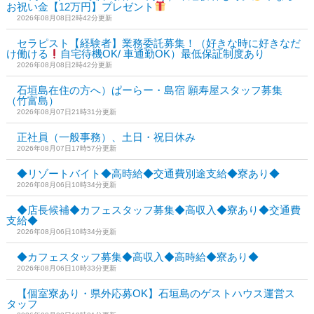
お祝い金【12万円】プレゼント
2026年08月08日2時42分更新
セラピスト【経験者】業務委託募集！（好きな時に好きなだ
け働ける
自宅待機OK/ 車通勤OK）最低保証制度あり
2026年08月08日2時42分更新
石垣島在住の方へ）ぱーらー・島宿 願寿屋スタッフ募集
（竹富島）
2026年08月07日21時31分更新
正社員（一般事務）、土日・祝日休み
2026年08月07日17時57分更新
◆リゾートバイト◆高時給◆交通費別途支給◆寮あり◆
2026年08月06日10時34分更新
◆店長候補◆カフェスタッフ募集◆高収入◆寮あり◆交通費
支給◆
2026年08月06日10時34分更新
◆カフェスタッフ募集◆高収入◆高時給◆寮あり◆
2026年08月06日10時33分更新
【個室寮あり・県外応募OK】石垣島のゲストハウス運営ス
タッフ