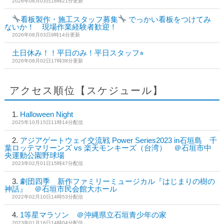
2026年08月03日18時21分更新
看板製作・施工スタッフ募集
でっかい看板をつけてみ
ないか！ 現場作業経験者歓迎！
2026年08月03日9時14分更新
土日休み！！平日のみ！平日スタッフ⭐︎
2026年08月02日17時38分更新
アクセス順位【スケジュール】
Halloween Night
2025年10月15日11時14分配信
アジアゲートウェイ交流戦 Power Series2023 in石垣島 千
葉ロッテマリーンズ vs 楽天モンキーズ（台湾） ＠石垣市中
央運動公園野球場
2023年02月01日15時47分配信
劇団四季 新作ファミリーミュージカル『はじまりの樹の
神話』 ＠石垣市民会館大ホール
2022年02月10日14時53分配信
1等星マラソン ＠沖縄県立石垣青少年の家
2023年01月16日14時04分配信