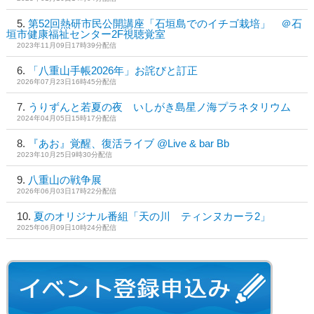
第52回熱研市民公開講座「石垣島でのイチゴ栽培」 ＠石
垣市健康福祉センター2F視聴覚室
2023年11月09日17時39分配信
「八重山手帳2026年」お詫びと訂正
2026年07月23日16時45分配信
うりずんと若夏の夜 いしがき島星ノ海プラネタリウム
2024年04月05日15時17分配信
『あお』覚醒、復活ライブ @Live & bar Bb
2023年10月25日9時30分配信
八重山の戦争展
2026年06月03日17時22分配信
夏のオリジナル番組「天の川 ティンヌカーラ2」
2025年06月09日10時24分配信