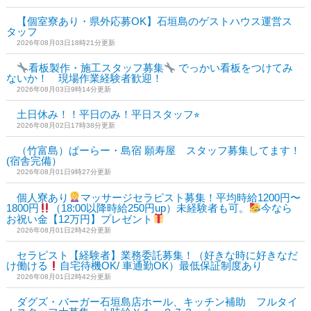
【個室寮あり・県外応募OK】石垣島のゲストハウス運営ス
タッフ
2026年08月03日18時21分更新
看板製作・施工スタッフ募集
でっかい看板をつけてみ
ないか！ 現場作業経験者歓迎！
2026年08月03日9時14分更新
土日休み！！平日のみ！平日スタッフ⭐︎
2026年08月02日17時38分更新
（竹富島）ぱーらー・島宿 願寿屋 スタッフ募集してます！
(宿舎完備）
2026年08月01日9時27分更新
個人寮あり
マッサージセラピスト募集！平均時給1200円〜
1800円
（18:00以降時給250円up）未経験者も可。
今なら
お祝い金【12万円】プレゼント
2026年08月01日2時42分更新
セラピスト【経験者】業務委託募集！（好きな時に好きなだ
け働ける
自宅待機OK/ 車通勤OK）最低保証制度あり
2026年08月01日2時42分更新
ダグズ・バーガー石垣島店ホール、キッチン補助 フルタイ