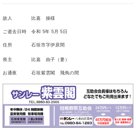
故人 比嘉 操様
ご逝去日時 令和 5年 5月 5日
住所 石垣市字伊原間
喪主 比嘉 由子（妻）
お通夜 石垣紫雲閣 飛鳥の間