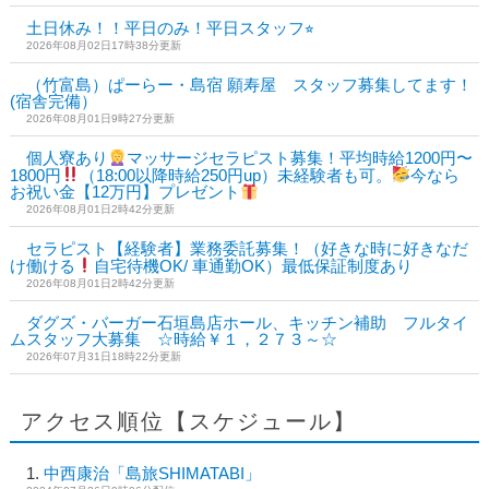
土日休み！！平日のみ！平日スタッフ⭐︎
2026年08月02日17時38分更新
（竹富島）ぱーらー・島宿 願寿屋 スタッフ募集してます！
(宿舎完備）
2026年08月01日9時27分更新
個人寮あり
マッサージセラピスト募集！平均時給1200円〜
1800円
（18:00以降時給250円up）未経験者も可。
今なら
お祝い金【12万円】プレゼント
2026年08月01日2時42分更新
セラピスト【経験者】業務委託募集！（好きな時に好きなだ
け働ける
自宅待機OK/ 車通勤OK）最低保証制度あり
2026年08月01日2時42分更新
ダグズ・バーガー石垣島店ホール、キッチン補助 フルタイ
ムスタッフ大募集 ☆時給￥１，２７３～☆
2026年07月31日18時22分更新
アクセス順位【スケジュール】
中西康治「島旅SHIMATABI」