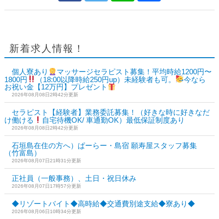
新着求人情報！
個人寮あり
マッサージセラピスト募集！平均時給1200円〜
1800円
（18:00以降時給250円up）未経験者も可。
今なら
お祝い金【12万円】プレゼント
2026年08月08日2時42分更新
セラピスト【経験者】業務委託募集！（好きな時に好きなだ
け働ける
自宅待機OK/ 車通勤OK）最低保証制度あり
2026年08月08日2時42分更新
石垣島在住の方へ）ぱーらー・島宿 願寿屋スタッフ募集
（竹富島）
2026年08月07日21時31分更新
正社員（一般事務）、土日・祝日休み
2026年08月07日17時57分更新
◆リゾートバイト◆高時給◆交通費別途支給◆寮あり◆
2026年08月06日10時34分更新