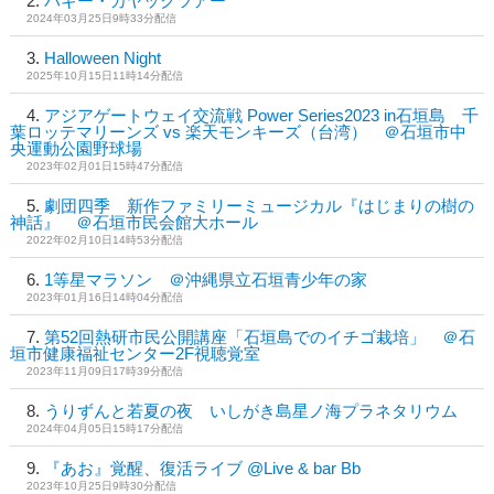
バギー・カヤックツアー
2024年03月25日9時33分配信
Halloween Night
2025年10月15日11時14分配信
アジアゲートウェイ交流戦 Power Series2023 in石垣島 千
葉ロッテマリーンズ vs 楽天モンキーズ（台湾） ＠石垣市中
央運動公園野球場
2023年02月01日15時47分配信
劇団四季 新作ファミリーミュージカル『はじまりの樹の
神話』 ＠石垣市民会館大ホール
2022年02月10日14時53分配信
1等星マラソン ＠沖縄県立石垣青少年の家
2023年01月16日14時04分配信
第52回熱研市民公開講座「石垣島でのイチゴ栽培」 ＠石
垣市健康福祉センター2F視聴覚室
2023年11月09日17時39分配信
うりずんと若夏の夜 いしがき島星ノ海プラネタリウム
2024年04月05日15時17分配信
『あお』覚醒、復活ライブ @Live & bar Bb
2023年10月25日9時30分配信