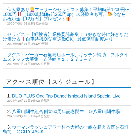
個人寮あり
マッサージセラピスト募集！平均時給1200円〜
1800円
（18:00以降時給250円up）未経験者も可。
今なら
お祝い金【12万円】プレゼント
2026年08月01日2時42分更新
セラピスト【経験者】業務委託募集！（好きな時に好きなだ
け働ける
自宅待機OK/ 車通勤OK）最低保証制度あり
2026年08月01日2時42分更新
ダグズ・バーガー石垣島店ホール、キッチン補助 フルタイ
ムスタッフ大募集 ☆時給￥１，２７３～☆
2026年07月31日18時22分更新
アクセス順位【スケジュール】
DUO PLUS One Tap Dance Ishigaki Island Special Live
2024年10月17日16時26分配信
八重山闘牛組合創立60周年記念闘牛 ＠八重山闘牛場
2023年03月08日11時41分配信
ウーマンラッシュアワー村本大輔の一線を超える夜を石垣
島で ＠CITY JACK