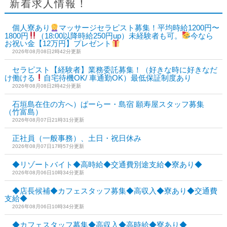
新着求人情報！
個人寮あり
マッサージセラピスト募集！平均時給1200円〜
1800円
（18:00以降時給250円up）未経験者も可。
今なら
お祝い金【12万円】プレゼント
2026年08月08日2時42分更新
セラピスト【経験者】業務委託募集！（好きな時に好きなだ
け働ける
自宅待機OK/ 車通勤OK）最低保証制度あり
2026年08月08日2時42分更新
石垣島在住の方へ）ぱーらー・島宿 願寿屋スタッフ募集
（竹富島）
2026年08月07日21時31分更新
正社員（一般事務）、土日・祝日休み
2026年08月07日17時57分更新
◆リゾートバイト◆高時給◆交通費別途支給◆寮あり◆
2026年08月06日10時34分更新
◆店長候補◆カフェスタッフ募集◆高収入◆寮あり◆交通費
支給◆
2026年08月06日10時34分更新
◆カフェスタッフ募集◆高収入◆高時給◆寮あり◆