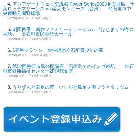
アジアゲートウェイ交流戦 Power Series2023 in石垣島 千
葉ロッテマリーンズ vs 楽天モンキーズ（台湾） ＠石垣市中
央運動公園野球場
2023年02月01日15時47分配信
劇団四季 新作ファミリーミュージカル『はじまりの樹の
神話』 ＠石垣市民会館大ホール
2022年02月10日14時53分配信
1等星マラソン ＠沖縄県立石垣青少年の家
2023年01月16日14時04分配信
第52回熱研市民公開講座「石垣島でのイチゴ栽培」 ＠石
垣市健康福祉センター2F視聴覚室
2023年11月09日17時39分配信
うりずんと若夏の夜 いしがき島星ノ海プラネタリウム
2024年04月05日15時17分配信