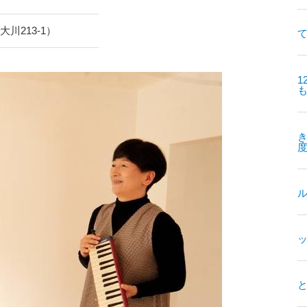
大川213-1）
て
1