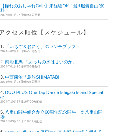
【憧れのおしゃれCafe】未経験OK！髪&服装自由/寮
無料
2026年07月26日9時51分更新
アクセス順位【スケジュール】
「いちご＆おにく」のランチブッフェ
2024年02月16日9時55分配信
南船北馬 『あっちの水は甘いのか』
2024年01月30日8時09分配信
中西康治「島旅SHIMATABI」
2024年07月26日9時06分配信
DUO PLUS One Tap Dance Ishigaki Island Special
ve
2024年10月17日16時26分配信
八重山闘牛組合創立60周年記念闘牛 ＠八重山闘
牛場
2023年03月08日11時41分配信
ウーマンラッシュアワー村本大輔の一線を超える