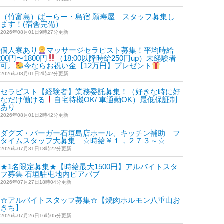
（竹富島）ぱーらー・島宿 願寿屋 スタッフ募集し
ます！(宿舎完備）
2026年08月01日9時27分更新
個人寮あり
マッサージセラピスト募集！平均時給
200円〜1800円
（18:00以降時給250円up）未経験者
も可。
今ならお祝い金【12万円】プレゼント
2026年08月01日2時42分更新
セラピスト【経験者】業務委託募集！（好きな時に好
きなだけ働ける
自宅待機OK/ 車通勤OK）最低保証制
度あり
2026年08月01日2時42分更新
ダグズ・バーガー石垣島店ホール、キッチン補助 フ
ルタイムスタッフ大募集 ☆時給￥１，２７３～☆
2026年07月31日18時22分更新
★1名限定募集★【時給最大1500円】アルバイトスタ
ッフ募集 石垣駐屯地内ビアパブ
2026年07月27日18時04分更新
☆アルバイトスタッフ募集☆【焼肉ホルモン八重山お
ときち】
2026年07月26日16時05分更新