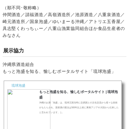
（順不同･敬称略）
仲間酒造／請福酒造／高嶺酒造所／池原酒造／八重泉酒造／
崎元酒造所／国泉泡盛／ゆいまーる沖縄／アトリエ五香屋／
具志堅くわっちぃー／八重山漁業協同組合ほか食品生産者の
みなさん
展示協力
沖縄県酒造組合
もっと泡盛を知る、愉しむポータルサイト「琉球泡盛」
琉球泡盛
もっと泡盛を知る、愉しむポータルサイト | 琉球泡
盛
沖縄のお酒「泡盛」は、琉球王国当時に交易国との文化交流から様々な技術
がもたらされ、蒸留酒の製法は500年以上前に東南アジアや大陸から伝来した
と言われています。 |...