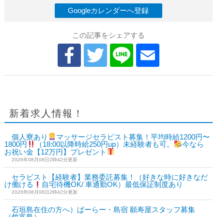
Googleカレンダーへ登録
この記事をシェアする
新着求人情報！
個人寮あり
マッサージセラピスト募集！平均時給1200円〜
1800円
（18:00以降時給250円up）未経験者も可。
今なら
お祝い金【12万円】プレゼント
2026年08月08日2時42分更新
セラピスト【経験者】業務委託募集！（好きな時に好きなだ
け働ける
自宅待機OK/ 車通勤OK）最低保証制度あり
2026年08月08日2時42分更新
石垣島在住の方へ）ぱーらー・島宿 願寿屋スタッフ募集
（竹富島）