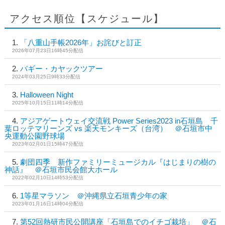
アクセス順位【スケジュール】
「八重山手帳2026年」お詫びと訂正
2026年07月23日16時45分配信
バギー・カヤックツアー
2024年03月25日9時33分配信
Halloween Night
2025年10月15日11時14分配信
アジアゲートウェイ交流戦 Power Series2023 in石垣島 千
葉ロッテマリーンズ vs 楽天モンキーズ（台湾） ＠石垣市中
央運動公園野球場
2023年02月01日15時47分配信
劇団四季 新作ファミリーミュージカル『はじまりの樹の
神話』 ＠石垣市民会館大ホール
2022年02月10日14時53分配信
1等星マラソン ＠沖縄県立石垣青少年の家
2023年01月16日14時04分配信
第52回熱研市民公開講座「石垣島でのイチゴ栽培」 ＠石