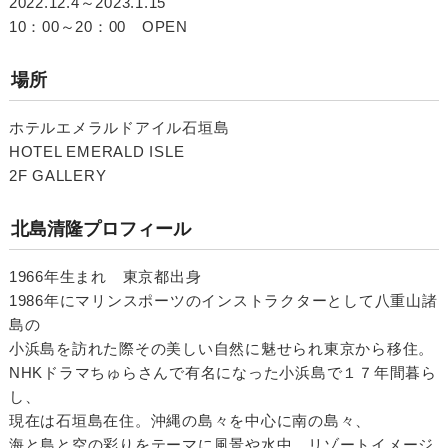
2022.12.4～2023.1.15
10：00～20：00 OPEN
場所
ホテルエメラルドアイル石垣島
HOTEL EMERALD ISLE
2F GALLERY
北島清隆プロフィール
1966年生まれ 東京都出身
1986年にマリンスポーツのインストラクターとして八重山諸
島の
小浜島を訪れた際その美しい自然に魅せられ東京から移住。
NHKドラマちゅらさんで有名になった小浜島で１７年間暮ら
し、
現在は石垣島在住。沖縄の島々を中心に南の島々、
海と島と空の彩りをテーマに風景や水中、リゾートイメージ