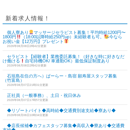
新着求人情報！
個人寮あり
マッサージセラピスト募集！平均時給1200円〜
1800円
（18:00以降時給250円up）未経験者も可。
今なら
お祝い金【12万円】プレゼント
2026年08月08日2時42分更新
セラピスト【経験者】業務委託募集！（好きな時に好きなだ
け働ける
自宅待機OK/ 車通勤OK）最低保証制度あり
2026年08月08日2時42分更新
石垣島在住の方へ）ぱーらー・島宿 願寿屋スタッフ募集
（竹富島）
2026年08月07日21時31分更新
正社員（一般事務）、土日・祝日休み
2026年08月07日17時57分更新
◆リゾートバイト◆高時給◆交通費別途支給◆寮あり◆
2026年08月06日10時34分更新
◆店長候補◆カフェスタッフ募集◆高収入◆寮あり◆交通費
支給◆