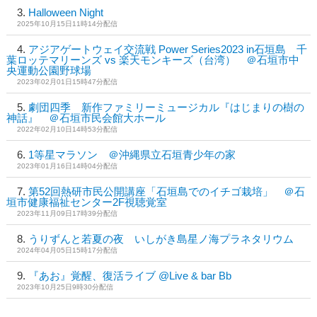
Halloween Night
2025年10月15日11時14分配信
アジアゲートウェイ交流戦 Power Series2023 in石垣島 千
葉ロッテマリーンズ vs 楽天モンキーズ（台湾） ＠石垣市中
央運動公園野球場
2023年02月01日15時47分配信
劇団四季 新作ファミリーミュージカル『はじまりの樹の
神話』 ＠石垣市民会館大ホール
2022年02月10日14時53分配信
1等星マラソン ＠沖縄県立石垣青少年の家
2023年01月16日14時04分配信
第52回熱研市民公開講座「石垣島でのイチゴ栽培」 ＠石
垣市健康福祉センター2F視聴覚室
2023年11月09日17時39分配信
うりずんと若夏の夜 いしがき島星ノ海プラネタリウム
2024年04月05日15時17分配信
『あお』覚醒、復活ライブ @Live & bar Bb
2023年10月25日9時30分配信