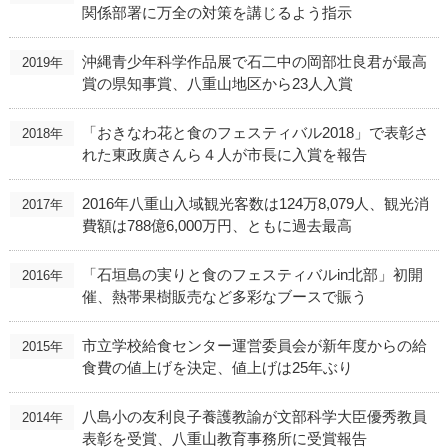
関係部署に万全の対策を講じるよう指示
沖縄青少年科学作品展で石二中の岡部壮良君が最高
2019年
賞の県知事賞、八重山地区から23人入賞
「おきなわ花と食のフェスティバル2018」で表彰さ
2018年
れた東政廣さんら４人が市長に入賞を報告
2016年八重山入域観光客数は124万8,079人、観光消
2017年
費額は788億6,000万円、ともに過去最高
「石垣島の実りと食のフェスティバルin北部」初開
2016年
催、熱帯果樹販売など多彩なブースで賑う
市立学校給食センター運営委員会が新年度からの給
2015年
食費の値上げを決定、値上げは25年ぶり
八島小の友利良子養護教諭が文部科学大臣優秀教員
2014年
表彰を受賞、八重山教育事務所に受賞報告