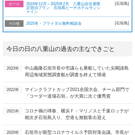
[石垣島]
2024年12月～2025年2月 八重山在住者限
セール
定宿泊プラン 石垣島ビーチホテルサンシ
ャイン
[石垣島]
2025冬・ブライダル無料相談会
その他
今日の日の八重山の過去の主なできごと
中山義隆石垣市長や市議らも乗船していた尖閣諸島
2023年
周辺海域実態調査船が調査を終えて帰港
マインクラフトカップ2021全国大会、チーム部門で
2022年
「コーダー道場石垣」が大賞に次ぐ優秀賞
コロナ禍の球春、横浜Ｆ・マリノスと千葉ロッテが
2021年
相次ぎ石垣島入り、空港も無観客出迎え
石垣市が新型コロナウイルス予防対策会議、市長が
2020年