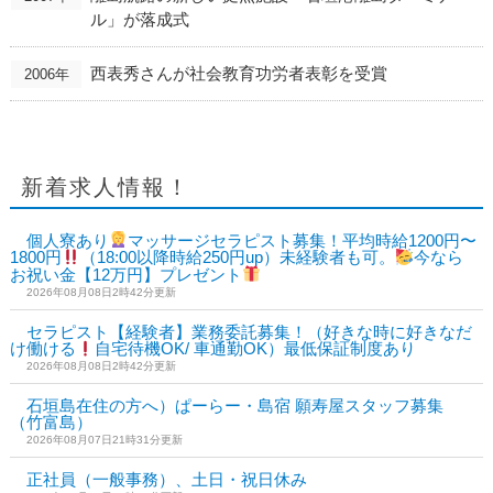
ル」が落成式
西表秀さんが社会教育功労者表彰を受賞
2006年
新着求人情報！
個人寮あり
マッサージセラピスト募集！平均時給1200円〜
1800円
（18:00以降時給250円up）未経験者も可。
今なら
お祝い金【12万円】プレゼント
2026年08月08日2時42分更新
セラピスト【経験者】業務委託募集！（好きな時に好きなだ
け働ける
自宅待機OK/ 車通勤OK）最低保証制度あり
2026年08月08日2時42分更新
石垣島在住の方へ）ぱーらー・島宿 願寿屋スタッフ募集
（竹富島）
2026年08月07日21時31分更新
正社員（一般事務）、土日・祝日休み