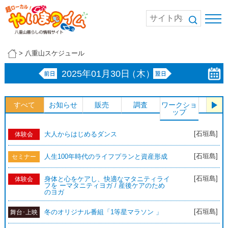
>
八重山スケジュール
2025年01月30日
（木）
すべて
お知らせ
販売
調査
ワークショ
体験
ップ
[石垣島]
大人からはじめるダンス
体験会
[石垣島]
人生100年時代のライフプランと資産形成
セミナー
[石垣島]
身体と心をケアし、快適なマタニティライ
体験会
フを ーマタニティヨガ / 産後ケアのため
のヨガ
[石垣島]
冬のオリジナル番組「1等星マラソン 」
舞台･上映