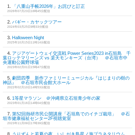
「八重山手帳2026年」お詫びと訂正
2026年07月23日16時45分配信
バギー・カヤックツアー
2024年03月25日9時33分配信
Halloween Night
2025年10月15日11時14分配信
アジアゲートウェイ交流戦 Power Series2023 in石垣島 千
葉ロッテマリーンズ vs 楽天モンキーズ（台湾） ＠石垣市中
央運動公園野球場
2023年02月01日15時47分配信
劇団四季 新作ファミリーミュージカル『はじまりの樹の
神話』 ＠石垣市民会館大ホール
2022年02月10日14時53分配信
1等星マラソン ＠沖縄県立石垣青少年の家
2023年01月16日14時04分配信
第52回熱研市民公開講座「石垣島でのイチゴ栽培」 ＠石
垣市健康福祉センター2F視聴覚室
2023年11月09日17時39分配信
うりずんと若夏の夜 いしがき島星ノ海プラネタリウム