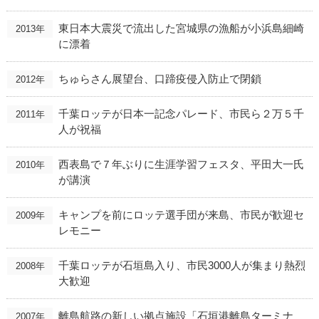
東日本大震災で流出した宮城県の漁船が小浜島細崎
2013年
に漂着
ちゅらさん展望台、口蹄疫侵入防止で閉鎖
2012年
千葉ロッテが日本一記念パレード、市民ら２万５千
2011年
人が祝福
西表島で７年ぶりに生涯学習フェスタ、平田大一氏
2010年
が講演
キャンプを前にロッテ選手団が来島、市民が歓迎セ
2009年
レモニー
千葉ロッテが石垣島入り、市民3000人が集まり熱烈
2008年
大歓迎
離島航路の新しい拠点施設「石垣港離島ターミナ
2007年